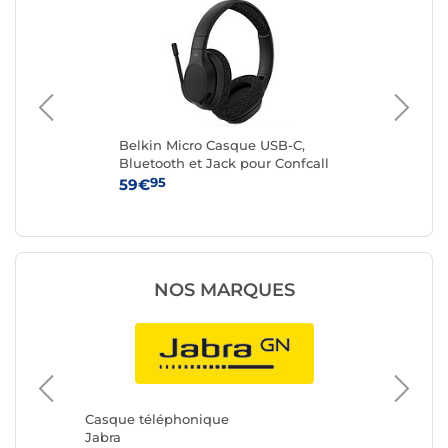
r)
Belkin Micro Casque USB-C,
IN
Bluetooth et Jack pour Confcall
95
59€
24
NOS MARQUES
Casque téléphonique
Casque 
Jabra
HP