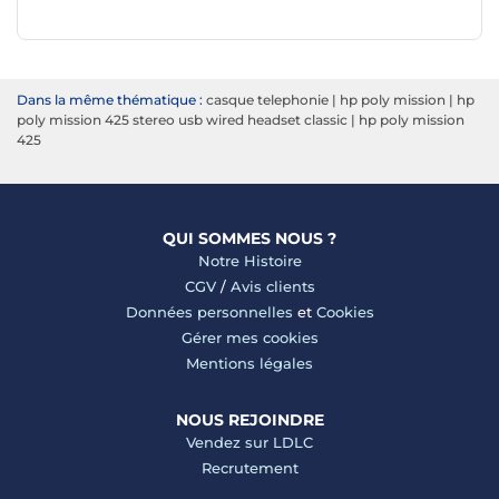
Dans la même thématique :
casque telephonie
|
hp poly mission
|
hp
poly mission 425 stereo usb wired headset classic
|
hp poly mission
425
QUI SOMMES NOUS ?
Notre Histoire
CGV
/
Avis clients
Données personnelles
et
Cookies
Gérer mes cookies
Mentions légales
NOUS REJOINDRE
Vendez sur LDLC
Recrutement