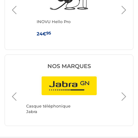
r)
INOVU Hello Pro
Be
Blu
95
24€
59
NOS MARQUES
Casque téléphonique
Casque 
Jabra
HP