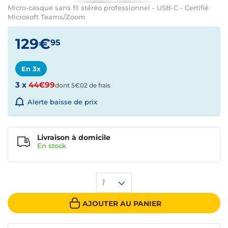
Micro-casque sans fil stéréo professionnel - USB-C - Certifié
Microsoft Teams/Zoom
129€
95
En 3x
3 x
44€99
dont 5€02 de frais
Alerte baisse de prix
Livraison à domicile
En
stock
1
AJOUTER AU PANIER