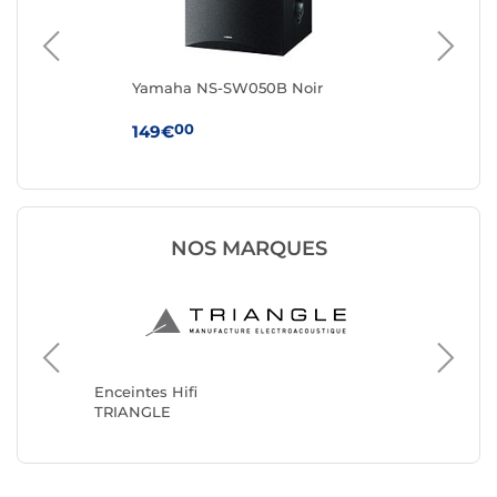
Yamaha NS-SW050B Noir
Tri
Châ
00
149€
29
NOS MARQUES
Enceinte
JBL
Enceintes Hifi
TRIANGLE