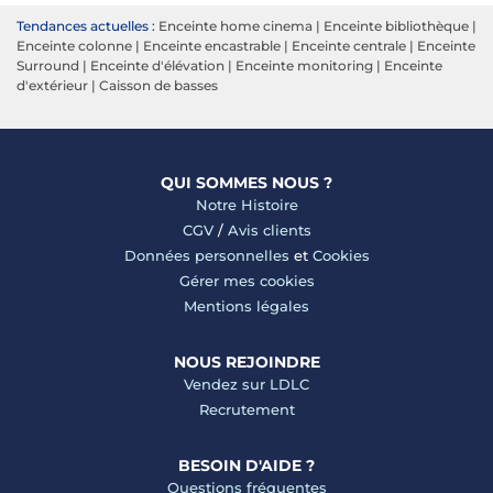
Tendances actuelles :
Enceinte home cinema
|
Enceinte bibliothèque
|
Enceinte colonne
|
Enceinte encastrable
|
Enceinte centrale
|
Enceinte
Surround
|
Enceinte d'élévation
|
Enceinte monitoring
|
Enceinte
d'extérieur
|
Caisson de basses
QUI SOMMES NOUS ?
Notre Histoire
CGV
/
Avis clients
Données personnelles
et
Cookies
Gérer mes cookies
Mentions légales
NOUS REJOINDRE
Vendez sur LDLC
Recrutement
BESOIN D'AIDE ?
Questions fréquentes