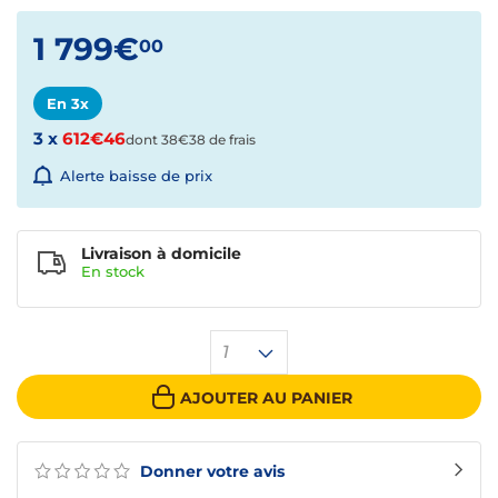
1 799€
00
En 3x
3 x
612€46
dont 38€38 de frais
Alerte baisse de prix
Livraison à domicile
En
stock
1
AJOUTER AU PANIER
Donner votre avis