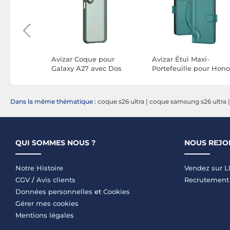
pour
Avizar Coque pour
Avizar Étui Maxi-
avec Motif
Galaxy A27 avec Dos
Portefeuille pour Hono
ef 3D et
Givré et Contours
600 Smart avec
evé
Renforcés Antichoc
Dragonne Amovible
Dans la même thématique :
coque s26 ultra
|
coque samsung s26 ultra
QUI SOMMES NOUS ?
NOUS REJO
Notre Histoire
Vendez sur 
CGV
/
Avis clients
Recrutement
Données personnelles
et
Cookies
Gérer mes cookies
Mentions légales