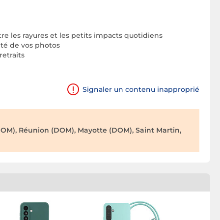
e les rayures et les petits impacts quotidiens
lité de vos photos
etraits
Signaler un contenu inapproprié
OM), Réunion (DOM), Mayotte (DOM), Saint Martin,