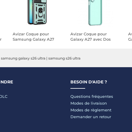
Avizar Coque pour
Avizar Coque pour
A
r
Samsung Galaxy A27
Galaxy A27 avec Dos
G
avec Bague Support et
Givré et Contours
S
Cache Caméra
Renforcés Antichoc
C
Coulissant
|
samsung galaxy s26 ultra
|
samsung s26 ultra
INDRE
BESOIN D'AIDE ?
LDLC
Questions fréquentes
Modes de livraison
Modes de règlement
Demander un retour