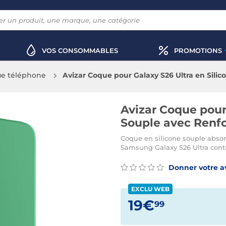
VOS CONSOMMABLES
PROMOTIONS
e téléphone
Avizar Coque pour Galaxy S26 Ultra en Sili
Avizar Coque pour 
Souple avec Renf
Coque en silicone souple absor
Samsung Galaxy S26 Ultra contre
Donner votre a
EXCLU WEB
19€
99