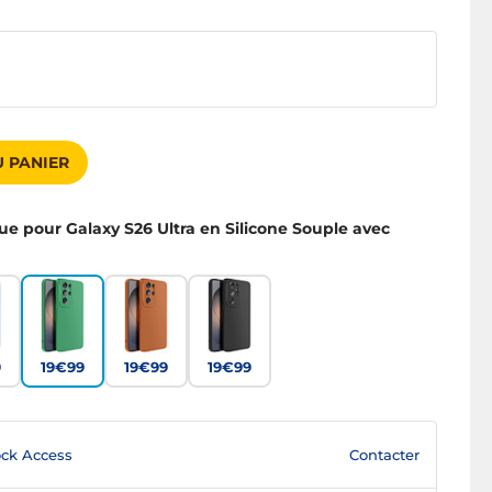
 PANIER
ue pour Galaxy S26 Ultra en Silicone Souple avec
9
19€99
19€99
19€99
Contacter
ck Access