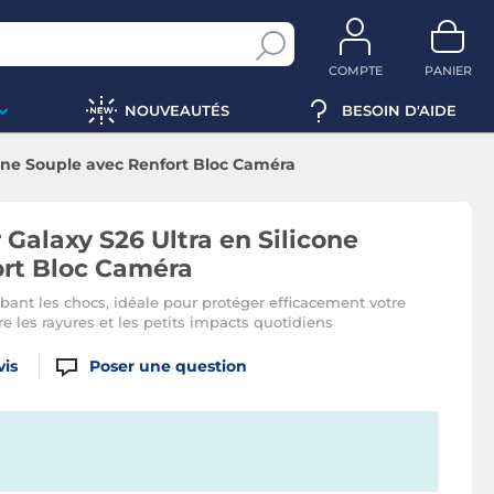
COMPTE
PANIER
NOUVEAUTÉS
BESOIN D'AIDE
cone Souple avec Renfort Bloc Caméra
Galaxy S26 Ultra en Silicone
ort Bloc Caméra
bant les chocs, idéale pour protéger efficacement votre
 les rayures et les petits impacts quotidiens
vis
Poser une question