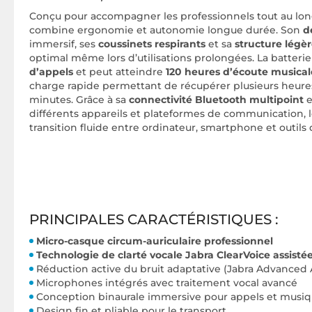
Conçu pour accompagner les professionnels tout au long 
combine ergonomie et autonomie longue durée. Son
d
immersif, ses
coussinets respirants
et sa
structure légè
optimal même lors d’utilisations prolongées. La batterie
d’appels
et peut atteindre
120 heures d’écoute musical
charge rapide permettant de récupérer plusieurs heures
minutes. Grâce à sa
connectivité Bluetooth multipoint
e
différents appareils et plateformes de communication, 
transition fluide entre ordinateur, smartphone et outils 
PRINCIPALES CARACTÉRISTIQUES :
Micro-casque circum-auriculaire professionnel
Technologie de clarté vocale Jabra ClearVoice assistée
Réduction active du bruit adaptative (Jabra Advanced
Microphones intégrés avec traitement vocal avancé
Conception binaurale immersive pour appels et musi
Design fin et pliable pour le transport