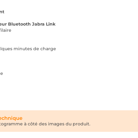
nt
eur Bluetooth Jabra Link
ilaire
uelques minutes de charge
de
technique
ictogramme à côté des images du produit.