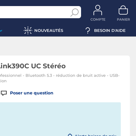
COMPTE
PANIER
NOUVEAUTÉS
BESOIN D'AIDE
Link390C UC Stéréo
fessionnel - Bluetooth 5.3 - réduction de bruit active - USB-
tion
Poser une question