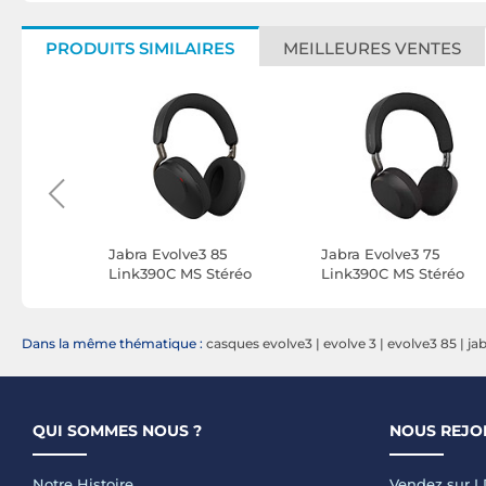
PRODUITS SIMILAIRES
MEILLEURES VENTES
Casque
Jabra Evolve3 85
Jabra Evolve3 75
oth et
Link390C MS Stéréo
Link390C MS Stéréo
fcall
Dans la même thématique :
casques evolve3
|
evolve 3
|
evolve3 85
|
ja
QUI SOMMES NOUS ?
NOUS REJO
Notre Histoire
Vendez sur 