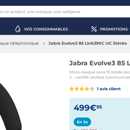
VOS CONSOMMABLES
PROMOTIONS
sque téléphonique
Jabra Evolve3 85 Link390C UC Stéréo
Jabra Evolve3 85 
Micro-casque sans fil stéréo pro
C - certifié Unified Communica
1 avis client
499€
95
En 3x