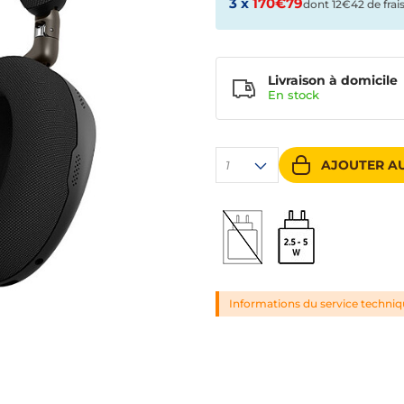
3 x
170€79
dont 12€42 de frai
Livraison à domicile
En
stock
AJOUTER AU
1
Informations du service techni