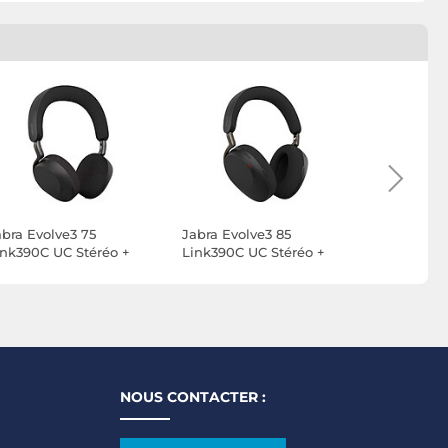
abra Evolve3 75
Jabra Evolve3 85
Jabra Evol
ink390C UC Stéréo +
Link390C UC Stéréo +
Link390C 
ireless Charging Pad
Wireless Charging Pad
Wireless 
NOUS CONTACTER :