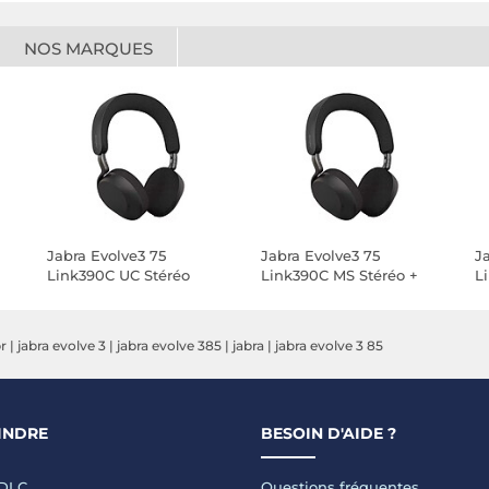
NOS MARQUES
Jabra Evolve3 75
Jabra Evolve3 75
J
Link390C UC Stéréo
Link390C MS Stéréo +
L
Wireless Charging Pad
W
br
|
jabra evolve 3
|
jabra evolve 385
|
jabra
|
jabra evolve 3 85
INDRE
BESOIN D'AIDE ?
LDLC
Questions fréquentes