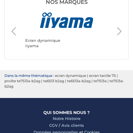
NOS MARQUES
Ecran d
Samsun
Ecran dynamique
iiyama
Dans la même thématique :
ecran dynamique
|
ecran tactile 75
|
prolite te7513a-b2ag
|
te6513 b2ag
|
te6513a-b2ag
|
te7513a
|
te7513a-
b2ag
QUI SOMMES NOUS ?
Notre Histoire
CGV
/
Avis clients
Données personnelles
et
Cookies