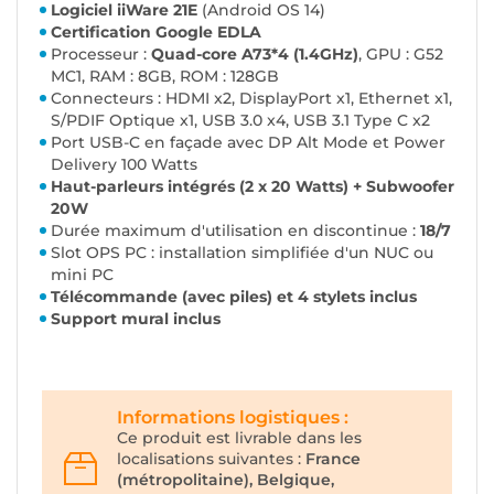
Logiciel iiWare 21E
(Android OS 14)
Certification Google EDLA
Processeur :
Quad-core A73*4 (1.4GHz)
, GPU : G52
MC1, RAM : 8GB, ROM : 128GB
Connecteurs : HDMI x2, DisplayPort x1, Ethernet x1,
S/PDIF Optique x1, USB 3.0 x4, USB 3.1 Type C x2
Port USB-C en façade avec DP Alt Mode et Power
Delivery 100 Watts
Haut-parleurs intégrés (2 x 20 Watts) + Subwoofer
20W
Durée maximum d'utilisation en discontinue :
18/7
Slot OPS PC : installation simplifiée d'un NUC ou
mini PC
Télécommande (avec piles) et 4 stylets inclus
Support mural inclus
Informations logistiques :
Ce produit est livrable dans les
localisations suivantes :
France
(métropolitaine), Belgique,