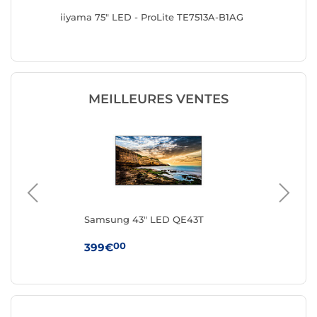
A-B2AG
iiyama 75" LED - ProLite TE7513A-B1AG
iiyama 
MEILLEURES VENTES
H
Samsung 43" LED QE43T
Sa
00
399€
99