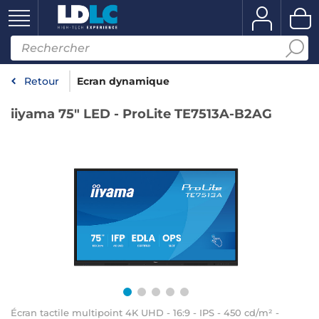
Retour
Ecran dynamique
iiyama 75" LED - ProLite TE7513A-B2AG
Écran tactile multipoint 4K UHD - 16:9 - IPS - 450 cd/m² -