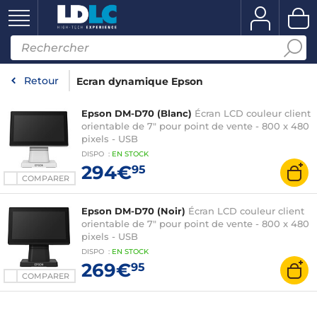
Retour
Ecran dynamique Epson
Epson DM-D70 (Blanc)
Écran LCD couleur client
orientable de 7" pour point de vente - 800 x 480
pixels - USB
DISPO
:
EN
STOCK
294€
95
COMPARER
Epson DM-D70 (Noir)
Écran LCD couleur client
orientable de 7" pour point de vente - 800 x 480
pixels - USB
DISPO
:
EN
STOCK
269€
95
COMPARER