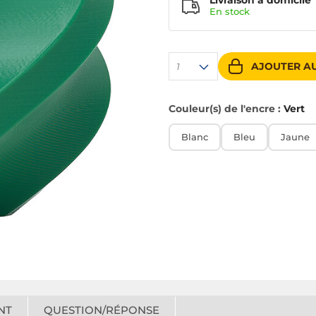
Livraison à domicile
En
stock
AJOUTER AU
1
Couleur(s) de l'encre :
Vert
Blanc
Bleu
Jaune
NT
QUESTION/RÉPONSE