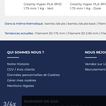
A Basic
Creality Hyper PLA RFID
Creality Hyper PLA RF
- Blanc
1.75 mm 1 Kg - Vert
1.75 mm 1 Kg - Doré
Dans la même thématique :
bambu lab pla
|
bambu lab pla basic
|
filam
Tendances actuelles :
Filament 3D 1.75 mm
|
Filament 3D 2.85 mm
|
Fil
QUI SOMMES NOUS ?
NOUS REJO
Notre Histoire
Vendez sur 
CGV
/
Avis clients
Recrutement
Données personnelles
et
Cookies
Gérer mes cookies
Mentions légales
PAIEMENT EN 3/4X