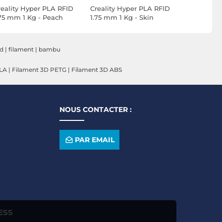
reality Hyper PLA RFID
Creality Hyper PLA RFID
Creality 
.75 mm 1 Kg - Peach
1.75 mm 1 Kg - Skin
1.75 mm 1 
uzz
3d
|
filament
|
bambu
PLA
|
Filament 3D PETG
|
Filament 3D ABS
NOUS CONTACTER :
PAR EMAIL
ESS