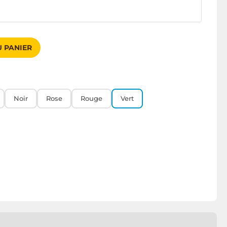
 PANIER
Noir
Rose
Rouge
Vert