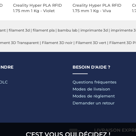
ID
Creality Hyper PLA RFID
Creality Hyper PLA RFID
C
1.75 mm 1 Kg - Violet
1.75 mm 1 Kg - Viva
1
Magenta
F
ant
|
filament 3d
|
filament pla
|
bambu lab
|
imprimante 3d
|
imprimente 
ament 3D Transparent
|
Filament 3D noir
|
Filament 3D vert
|
Filament 3D 
INDRE
BESOIN D'AIDE ?
LDLC
Questions fréquentes
Modes de livraison
Modes de règlement
Demander un retour
LIVRAISON EXPR
C'EST VOUS QUI DÉCIDEZ !