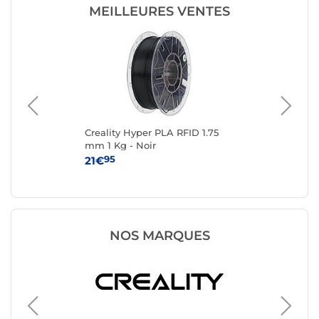
MEILLEURES VENTES
-
Creality Hyper PLA RFID 1.75
Cre
mm 1 Kg - Noir
mm
95
21€
21
NOS MARQUES
Filamen
Verbati