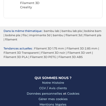
Filament 3D
Creality
Dans la même thématique :
bambu lab
|
bambu lab pla
|
bobine bam
|
bobine pla
|
fila
|
imprimante 3d
|
bambu
|
filament 3d
|
filament pla
|
filament
Tendances actuelles :
Filament 3D 1.75 mm
|
Filament 3D 2.85 mm
|
Filament 3D Transparent
|
Filament 3D noir
|
Filament 3D vert
|
Filament 3D PLA
|
Filament 3D PETG
|
Filament 3D ABS
QUI SOMMES NOUS ?
Notre Histoire
CGV
/
Avis clients
Données personnelles
et
Cookies
Gérer mes cookies
Mentions légales