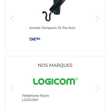
èle
Alcatel Temporis 10 Pro Noir
Alca
94
13€
24
NOS MARQUES
Téléphone
Téléphone filaire
Avizar
LOGICOM