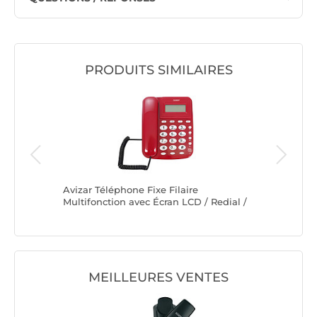
PRODUITS SIMILAIRES
Avizar Téléphone Fixe Filaire
Avizar T
Multifonction avec Écran LCD / Redial /
Noir - F
Alarme
Internet
MEILLEURES VENTES