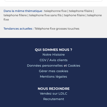
Dans la même thématique :
teiephonne fixe
|
telephone filaire
|
telephone filiere
|
telephone fixe sans fils
|
tephone filaire
|
telephone
fixe
Tendances actuelles :
Téléphone fixe grosses touches
QUI SOMMES NOUS ?
Notre Histoire
CGV
/
Avis clients
Données personnelles
et
Cookies
Gérer mes cookies
Mentions légales
NOUS REJOINDRE
Vendez sur LDLC
Recrutement