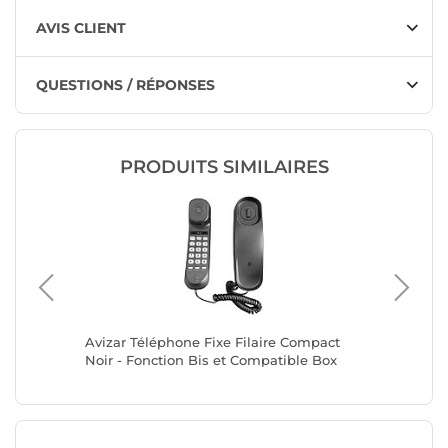
AVIS CLIENT
QUESTIONS / RÉPONSES
PRODUITS SIMILAIRES
Avizar Téléphone Fixe Filaire Compact
Avizar T
Noir - Fonction Bis et Compatible Box
Multifo
Internet
M1 à M1