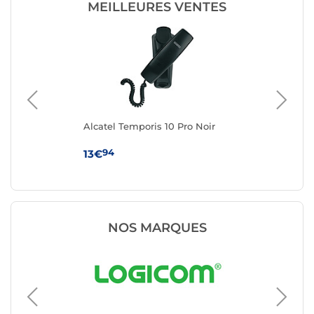
MEILLEURES VENTES
e
Alcatel Temporis 10 Pro Noir
Alc
D /
94
13€
24
NOS MARQUES
Téléphon
Avizar