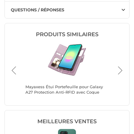
QUESTIONS / RÉPONSES
PRODUITS SIMILAIRES
ec
Mayaxess Étui Portefeuille pour Galaxy
Mayaxess
A27 Protection Anti-RFID avec Coque
Samsung
Détachable Rose champagne
Coque D
MEILLEURES VENTES