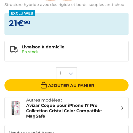
Structure hybride avec dos rigide et bords souples anti-choc
EXCLU WEB
21€
90
Livraison à domicile
En
stock
1
AJOUTER AU PANIER
Autres modèles :
Avizar Coque pour iPhone 17 Pro
Collection Cristal Color Compatible
MagSafe
Vendu et expédié par :