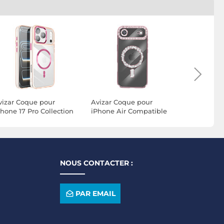
vizar Coque pour
Avizar Coque pour
Avizar Co
Phone 17 Pro Collection
iPhone Air Compatible
iPhone 17
ristal Color Compatible
MagSafe avec Contour
Collection 
agSafe
Strassé
Compatib
NOUS CONTACTER :
PAR EMAIL