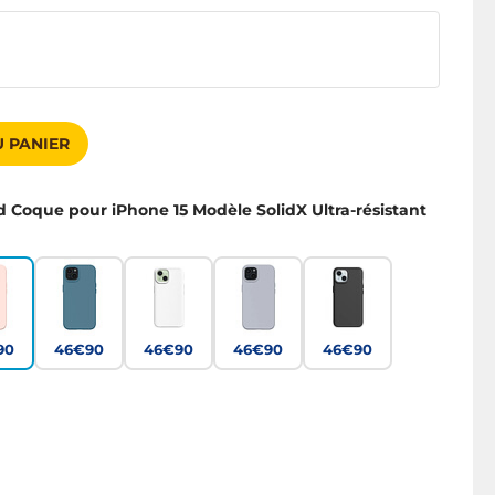
 PANIER
d Coque pour iPhone 15 Modèle SolidX Ultra-résistant
90
46€90
46€90
46€90
46€90