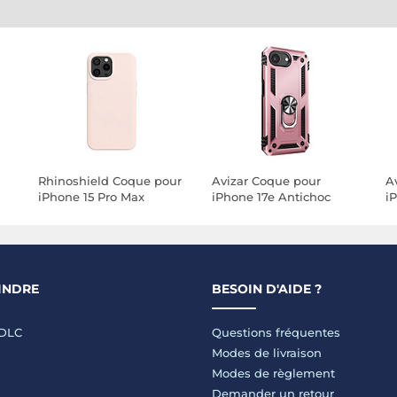
Rhinoshield Coque pour
Avizar Coque pour
A
iPhone 15 Pro Max
iPhone 17e Antichoc
i
Modèle SolidX Ultra-
avec Anneau
C
résistant Rose
Magnétique Rotatif
M
champagne
INDRE
BESOIN D'AIDE ?
LDLC
Questions fréquentes
Modes de livraison
Modes de règlement
Demander un retour