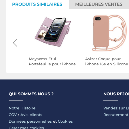
PRODUITS SIMILAIRES
MEILLEURES VENTES
pour
Mayaxess Étui
Avizar Coque pour
Silicone
Portefeuille pour iPhone
iPhone 16e en Silicone
ec Cordon
16e Protection Anti-RFID
avec Cordon en Nylon
justable
avec Coque Détachable
Tressé Ajustable
Rose champagne
QUI SOMMES NOUS ?
NOUS REJO
Notre Histoire
Vendez sur 
CGV
/
Avis clients
Recrutement
Données personnelles
et
Cookies
Gérer mes cookies