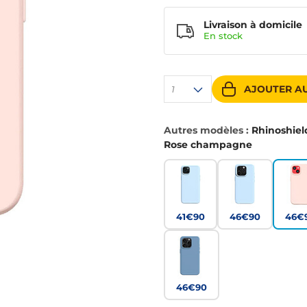
Livraison à domicile
En
stock
AJOUTER AU
1
Autres modèles :
Rhinoshiel
Rose champagne
41€90
46€90
46€
46€90