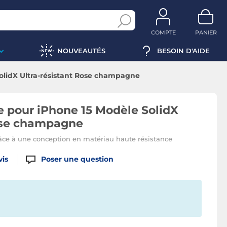
COMPTE
PANIER
NOUVEAUTÉS
BESOIN D'AIDE
olidX Ultra-résistant Rose champagne
 pour iPhone 15 Modèle SolidX
Rose champagne
âce à une conception en matériau haute résistance
vis
Poser une question