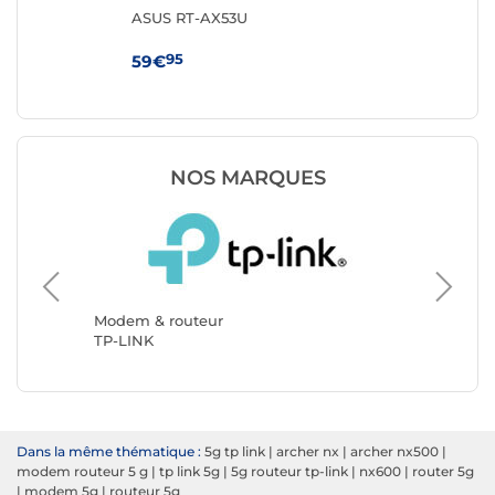
ASUS RT-AX53U
TP
95
59€
69
NOS MARQUES
Modem &
ASUS
Modem & routeur
TP-LINK
Dans la même thématique :
5g tp link
|
archer nx
|
archer nx500
|
modem routeur 5 g
|
tp link 5g
|
5g routeur tp-link
|
nx600
|
router 5g
|
modem 5g
|
routeur 5g