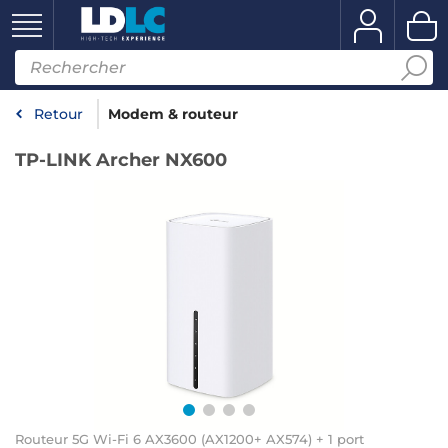
Retour
Modem & routeur
TP-LINK Archer NX600
Routeur 5G Wi-Fi 6 AX3600 (AX1200+ AX574) + 1 port