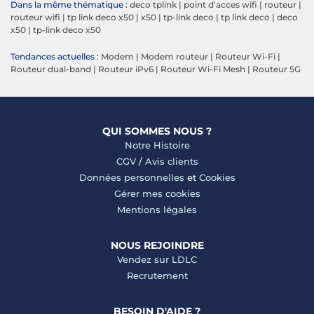
Dans la même thématique :
deco tplink
|
point d'acces wifi
|
routeur
|
routeur wifi
|
tp link deco x50
|
x50
|
tp-link deco
|
tp link deco
|
deco
x50
|
tp-link deco x50
Tendances actuelles :
Modem
|
Modem routeur
|
Routeur Wi-Fi
|
Routeur dual-band
|
Routeur iPv6
|
Routeur Wi-Fi Mesh
|
Routeur 5G
QUI SOMMES NOUS ?
Notre Histoire
CGV
/
Avis clients
Données personnelles
et
Cookies
Gérer mes cookies
Mentions légales
NOUS REJOINDRE
Vendez sur LDLC
Recrutement
BESOIN D'AIDE ?