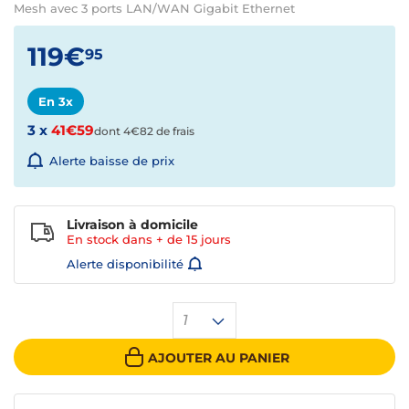
Mesh avec 3 ports LAN/WAN Gigabit Ethernet
119€
95
En 3x
3 x
41€59
dont 4€82 de frais
Alerte baisse de prix
Livraison à domicile
En stock dans + de
15 jours
Alerte disponibilité
1
AJOUTER AU PANIER