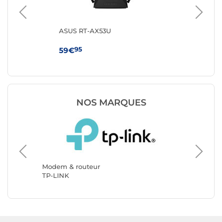
ASUS RT-AX53U
TP
95
59€
69
NOS MARQUES
Modem &
ASUS
Modem & routeur
TP-LINK