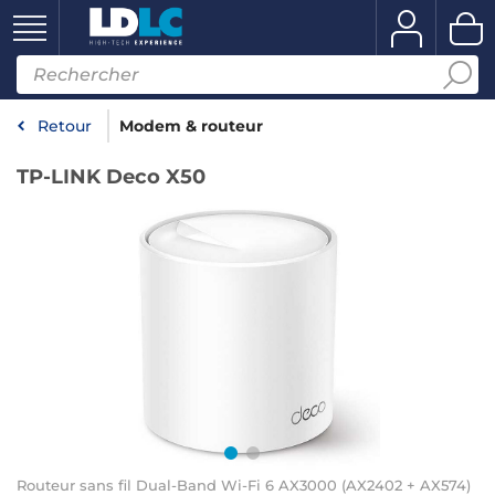
Retour
Modem & routeur
TP-LINK Deco X50
Routeur sans fil Dual-Band Wi-Fi 6 AX3000 (AX2402 + AX574)