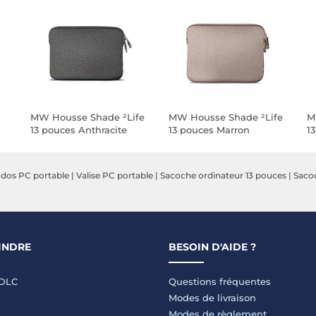
MW Housse Shade ²Life
MW Housse Shade ²Life
M
13 pouces Anthracite
13 pouces Marron
1
 dos PC portable
|
Valise PC portable
|
Sacoche ordinateur 13 pouces
|
Saco
INDRE
BESOIN D'AIDE ?
LDLC
Questions fréquentes
Modes de livraison
Modes de règlement