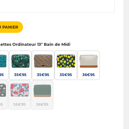
 PANIER
ettes Ordinateur 13" Bain de Midi
95
35€95
35€95
35€95
36€95
95
35€95
36€95