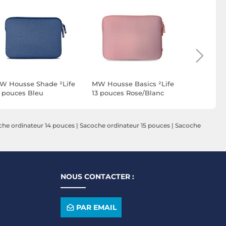
W Housse Shade ²Life
MW Housse Basics ²Life
MW Houss
3 pouces Bleu
13 pouces Rose/Blanc
Macbook Pr
Basics ²Li
Rouge
che ordinateur 14 pouces
|
Sacoche ordinateur 15 pouces
|
Sacoche
NOUS CONTACTER :
PAR EMAIL