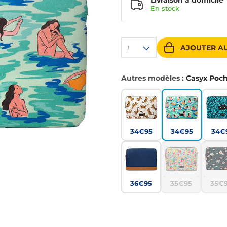
Livraison à domicile
En
stock
AJOUTER AU
1
Autres modèles :
Casyx Poch
34€95
34€95
34€
36€95
35€95
35€