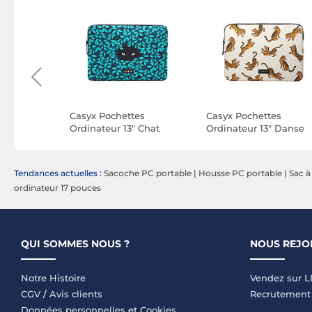
e Macbook
Casyx Pochettes
Casyx Pochettes
amoflame
Ordinateur 13" Chat
Ordinateur 13" Danse
Espion
Féline
Tendances actuelles :
Sacoche PC portable
|
Housse PC portable
|
Sac à
ordinateur 17 pouces
QUI SOMMES NOUS ?
NOUS REJO
Notre Histoire
Vendez sur 
CGV
/
Avis clients
Recrutement
Données personnelles
et
Cookies