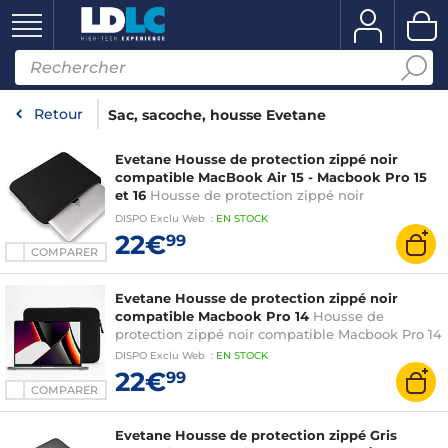
Retour
Sac, sacoche, housse Evetane
Evetane Housse de protection zippé noir
compatible MacBook Air 15 - Macbook Pro 15
et 16
Housse de protection zippé noir
compatible MacBook Air 15 - Macbook Pro 15 et
DISPO
Exclu Web
:
EN
STOCK
16
22€
99
COMPARER
Evetane Housse de protection zippé noir
compatible Macbook Pro 14
Housse de
protection zippé noir compatible Macbook Pro 14
DISPO
Exclu Web
:
EN
STOCK
22€
99
COMPARER
Evetane Housse de protection zippé Gris