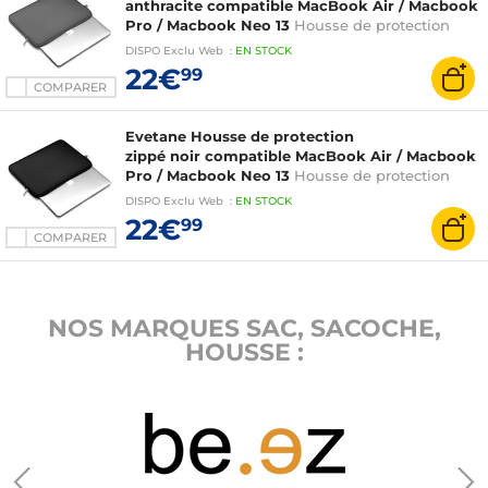
anthracite compatible MacBook Air / Macbook
Pro / Macbook Neo 13
Housse de protection
zippé Gris anthracite compatible MacBook Air
DISPO
Exclu Web
:
EN
STOCK
/ Macbook Pro / Macbook Neo 13
22€
99
COMPARER
Evetane Housse de protection
zippé noir compatible MacBook Air / Macbook
Pro / Macbook Neo 13
Housse de protection
zippé noir compatible MacBook Air / Macbook
DISPO
Exclu Web
:
EN
STOCK
Pro / Macbook Neo 13
22€
99
COMPARER
NOS MARQUES SAC, SACOCHE,
HOUSSE :