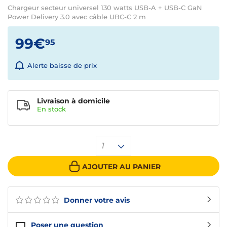
Chargeur secteur universel 130 watts USB-A + USB-C GaN
Power Delivery 3.0 avec câble UBC-C 2 m
99€
95
Alerte baisse de prix
Livraison à domicile
En
stock
1
AJOUTER AU PANIER
Donner votre avis
Poser une question