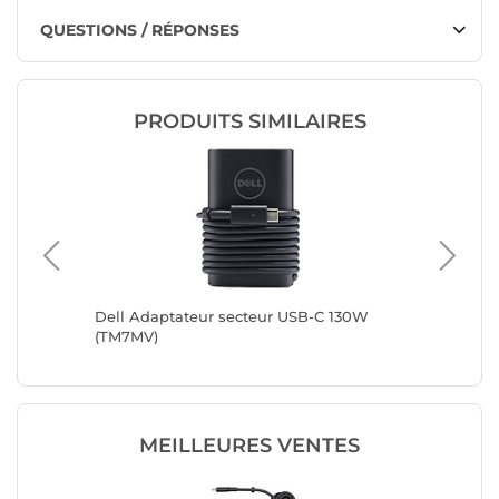
QUESTIONS / RÉPONSES
PRODUITS SIMILAIRES
y GaN2
Dell Adaptateur secteur USB-C 130W
Dell Ad
(TM7MV)
(14P3N)
MEILLEURES VENTES