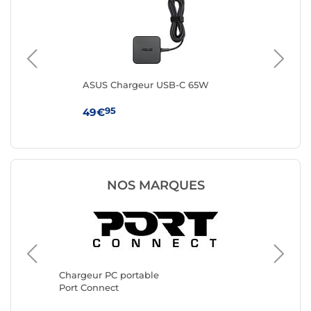
ASUS Chargeur USB-C 65W
Go
De
95
49€
34
NOS MARQUES
Chargeu
Belkin
Chargeur PC portable
Port Connect