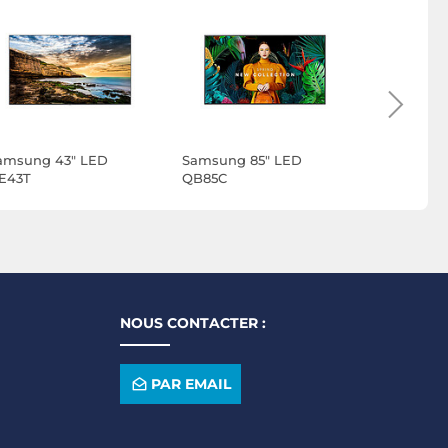
amsung 43" LED
Samsung 85" LED
Samsung 
E43T
QB85C
QB65C
NOUS CONTACTER :
PAR EMAIL