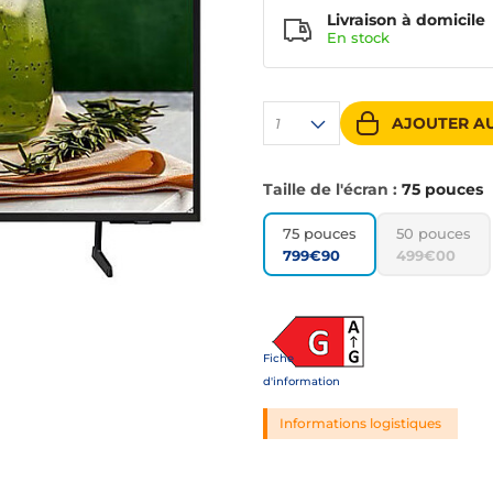
Livraison à domicile
En
stock
AJOUTER AU
1
Taille de l'écran :
75 pouces
75 pouces
50 pouces
799€90
499€00
Fiche
d'information
Informations logistiques