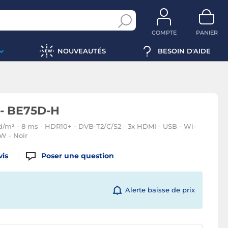
COMPTE
PANIER
NOUVEAUTÉS
BESOIN D'AIDE
- BE75D-H
cd/m² - 8 ms - HDR10+ - DVB-T2/C/S2 - 3x HDMI - USB - Wi-
 W - Noir
vis
Poser une question
Alerte baisse de prix