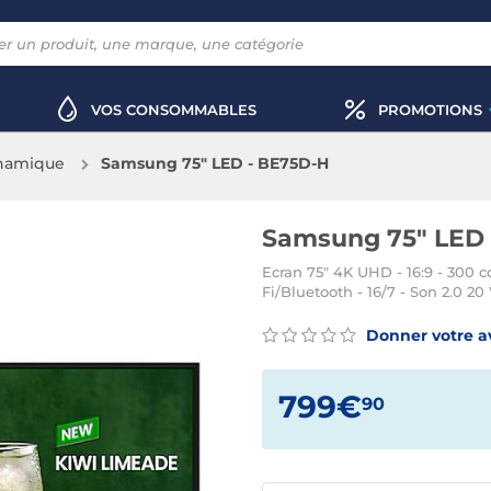
VOS CONSOMMABLES
PROMOTIONS
namique
Samsung 75" LED - BE75D-H
Samsung 75" LED 
Ecran 75" 4K UHD - 16:9 - 300 
Fi/Bluetooth - 16/7 - Son 2.0 20
Donner votre a
799€
90