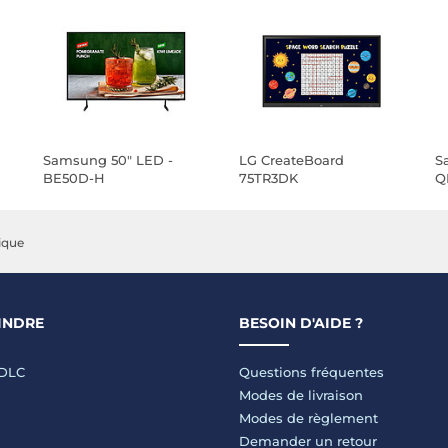
Samsung 50" LED -
LG CreateBoard
S
BE50D-H
75TR3DK
Q
ique
INDRE
BESOIN D'AIDE ?
LDLC
Questions fréquentes
Modes de livraison
Modes de règlement
Demander un retour