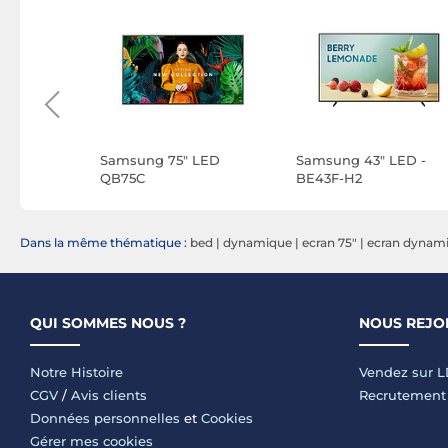
 - ProLite
Samsung 75" LED
Samsung 43" LED -
2AG
QB75C
BE43F-H2
Dans la même thématique :
bed
|
dynamique
|
ecran 75"
|
ecran dynam
QUI SOMMES NOUS ?
NOUS REJO
Notre Histoire
Vendez sur 
CGV
/
Avis clients
Recrutement
Données personnelles
et
Cookies
Gérer mes cookies