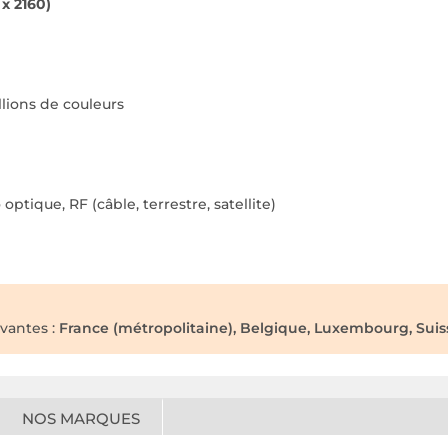
x 2160)
llions de couleurs
optique, RF (câble, terrestre, satellite)
ivantes :
France (métropolitaine), Belgique, Luxembourg, Suiss
NOS MARQUES