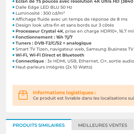
Écran de 75 pouces avec résolution 4K Ultra HD (3840 
Dalle Edge LED BLU 50 Hz
Luminosité : 300 cd/m²
Affichage fluide avec un temps de réponse de 8 ms
Design look ultra-fin et sans bords sur 3 côtés
Processeur Crystal 4K
, prise en charge HDR10+, 16.7 mi
Fonctionnement : 16h 7j/7
Tuners : DVB-T2/C/S2 + analogique
Smart TV Tizen, navigateur web, Samsung Business TV
Wi-Fi, Wi-Fi Direct et Bluetooth
Connectique
: 3x HDMI, USB, Ethernet, CI+, sortie audio 
Haut-parleurs intégrés (2x 10 Watts)
Informations logistiques :
Ce produit est livrable dans les localisations su
PRODUITS SIMILAIRES
MEILLEURES VENTES