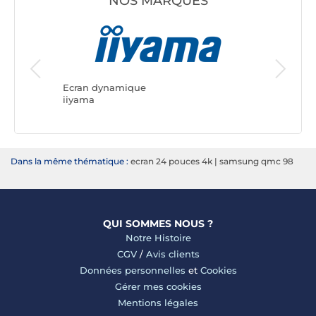
NOS MARQUES
Ecran dynamique
Ecran d
iiyama
Samsun
Dans la même thématique :
ecran 24 pouces 4k
|
samsung qmc 98
QUI SOMMES NOUS ?
Notre Histoire
CGV
/
Avis clients
Données personnelles
et
Cookies
Gérer mes cookies
Mentions légales