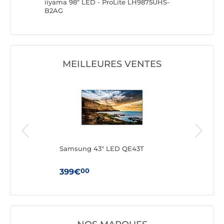
5UHS-
iiyama 98" LED - ProLite LH9875UHS-
Samsung
B2AG
MEILLEURES VENTES
-H
Samsung 43" LED QE43T
Sam
00
399€
99