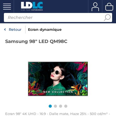
Retour
Ecran dynamique
Samsung 98" LED QM98C
Ecran 98" 4K UHD - 16:9 - Dalle mate, Haze 25% - 500 cd/m² -