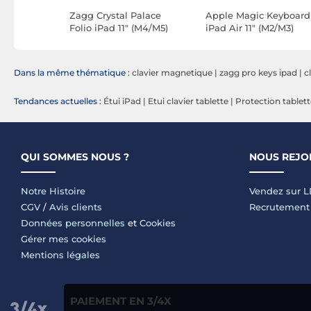
 Renforcée
Zagg Crystal Palace
Apple Magic Keyboard
 et 11"
Folio iPad 11" (M4/M5)
iPad Air 11" (M2/M3)
Noir/FR (MGYX4F/A)
Dans la même thématique :
clavier magnetique
|
zagg pro keys ipad
|
c
Tendances actuelles :
Étui iPad
|
Etui clavier tablette
|
Protection tablett
QUI SOMMES NOUS ?
NOUS REJO
Notre Histoire
Vendez sur 
CGV
/
Avis clients
Recrutement
Données personnelles
et
Cookies
Gérer mes cookies
Mentions légales
PAIEMENT EN 3/4X