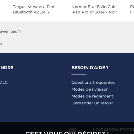
Targus VersaVU iPad
Nomad Etui Folio Cuir
P
Bluetooth AZERTY
iPad Pro 11" 2024 - Noir
I
(Français)
iP
lavier ipad 11
e
INDRE
BESOIN D'AIDE ?
LDLC
Questions fréquentes
Modes de livraison
Modes de règlement
Demander un retour
LIVRAISON EXPR