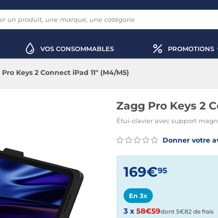
VOS CONSOMMABLES
PROMOTIONS
Pro Keys 2 Connect iPad 11" (M4/M5)
Zagg Pro Keys 2 C
Étui-clavier avec support magn
Donner votre a
169€
95
En 3x
3 x
58€59
dont 5€82 de frais