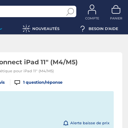
COMPTE
PANIER
NOUVEAUTÉS
BESOIN D'AIDE
onnect iPad 11" (M4/M5)
étique pour iPad 11" (M4/M5)
vis
1
question/réponse
Alerte baisse de prix