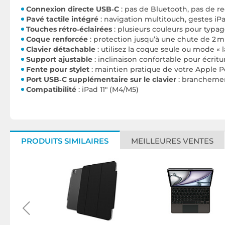
Connexion directe USB‑C
: pas de Bluetooth, pas de r
Pavé tactile intégré
: navigation multitouch, gestes i
Touches rétro‑éclairées
: plusieurs couleurs pour typag
Coque renforcée
: protection jusqu’à une chute de 2 m
Clavier détachable
: utilisez la coque seule ou mode « 
Support ajustable
: inclinaison confortable pour écritu
Fente pour stylet
: maintien pratique de votre Apple P
Port USB‑C supplémentaire sur le clavier
: branchemen
Compatibilité
: iPad 11" (M4/M5)
PRODUITS SIMILAIRES
MEILLEURES VENTES