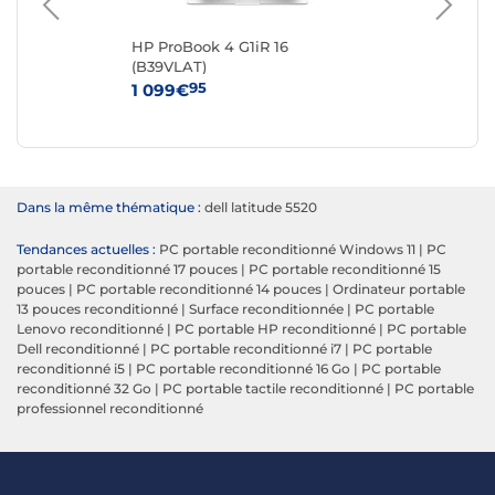
0-
HP ProBook 4 G1iR 16
Del
(B39VLAT)
Re
95
1 099€
27
Dans la même thématique :
dell latitude 5520
Tendances actuelles :
PC portable reconditionné Windows 11
|
PC
portable reconditionné 17 pouces
|
PC portable reconditionné 15
pouces
|
PC portable reconditionné 14 pouces
|
Ordinateur portable
13 pouces reconditionné
|
Surface reconditionnée
|
PC portable
Lenovo reconditionné
|
PC portable HP reconditionné
|
PC portable
Dell reconditionné
|
PC portable reconditionné i7
|
PC portable
reconditionné i5
|
PC portable reconditionné 16 Go
|
PC portable
reconditionné 32 Go
|
PC portable tactile reconditionné
|
PC portable
professionnel reconditionné