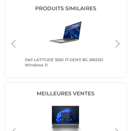
PRODUITS SIMILAIRES
G 480SSD
Dell LATITUDE 5520 I7-GEN11 8G 256SSD
Dell LA
Windows 11
Windows
MEILLEURES VENTES