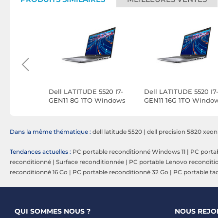
 5520 I7-
Dell LATITUDE 5520 I7-
Dell LATITUDE 5520 I7
O Windows
GEN11 8G 1TO Windows
GEN11 16G 1TO Windo
11
11
Dans la même thématique :
dell latitude 5520
|
dell precision 5820 xeon
Tendances actuelles :
PC portable reconditionné Windows 11
|
PC portab
reconditionné
|
Surface reconditionnée
|
PC portable Lenovo reconditi
reconditionné 16 Go
|
PC portable reconditionné 32 Go
|
PC portable tac
QUI SOMMES NOUS ?
NOUS REJO