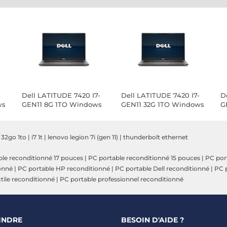
-
Dell LATITUDE 7420 I7-
Dell LATITUDE 7420 I7-
D
ws
GEN11 8G 1TO Windows
GEN11 32G 1TO Windows
G
11
11
11
 32go 1to
|
i7 1t
|
lenovo legion 7i (gen 11)
|
thunderbolt ethernet
le reconditionné 17 pouces
|
PC portable reconditionné 15 pouces
|
PC por
onné
|
PC portable HP reconditionné
|
PC portable Dell reconditionné
|
PC p
tile reconditionné
|
PC portable professionnel reconditionné
INDRE
BESOIN D'AIDE ?