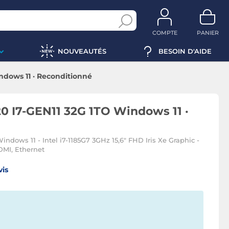
COMPTE
PANIER
NOUVEAUTÉS
BESOIN D'AIDE
ndows 11 · Reconditionné
0 I7-GEN11 32G 1TO Windows 11 ·
indows 11 - Intel i7-1185G7 3GHz 15,6" FHD Iris Xe Graphic -
DMI, Ethernet
vis