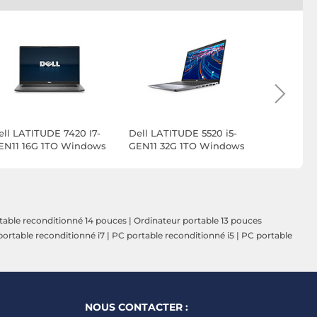
ell LATITUDE 7420 I7-
Dell LATITUDE 5520 i5-
Dell LATIT
EN11 16G 1TO Windows
GEN11 32G 1TO Windows
GEN11 16G
11
11
table reconditionné 14 pouces
|
Ordinateur portable 13 pouces
ortable reconditionné i7
|
PC portable reconditionné i5
|
PC portable
NOUS CONTACTER :