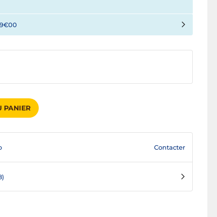
19€00
 PANIER
Contacter
o
8)