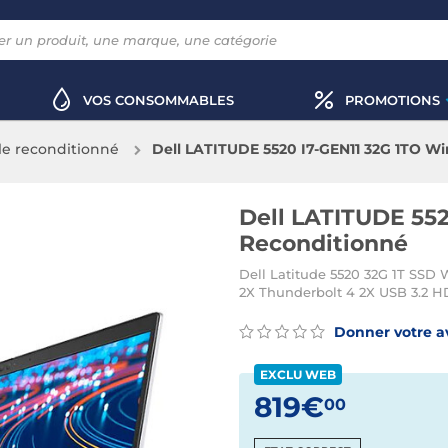
VOS CONSOMMABLES
PROMOTIONS
le reconditionné
Dell LATITUDE 5520 I7-GEN11 32G 1TO Wi
Dell LATITUDE 552
Reconditionné
Dell Latitude 5520 32G 1T SSD W
2X Thunderbolt 4 2X USB 3.2 H
Donner votre a
EXCLU WEB
819€
00