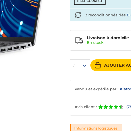
ETAT CORRECT
3 reconditionnés dès
8
Livraison à domicile
En
stock
AJOUTER AU
1
Vendu et expédié par :
Kiato
Avis client :
(7
Informations logistiques