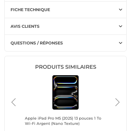
FICHE TECHNIQUE
AVIS CLIENTS
QUESTIONS / RÉPONSES
PRODUITS SIMILAIRES
s 1 To
Apple iPad Pro M5 (2025) 13 pouces 1 To
Apple iP
Wi-Fi Argent (Nano Texture)
Wi-Fi A