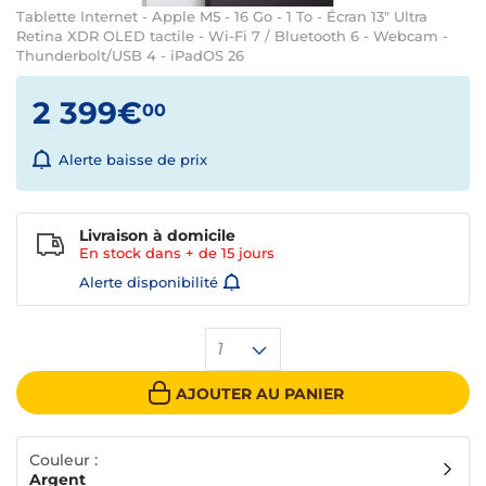
Tablette Internet - Apple M5 - 16 Go - 1 To - Écran 13" Ultra
Retina XDR OLED tactile - Wi-Fi 7 / Bluetooth 6 - Webcam -
Thunderbolt/USB 4 - iPadOS 26
2 399€
00
Alerte baisse de prix
Livraison à domicile
En stock dans + de
15 jours
Alerte disponibilité
1
AJOUTER AU PANIER
Couleur :
Argent