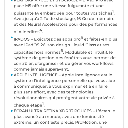
puce M5 offre une vitesse fulgurante et une
1
puissante IA embarquée pour toutes vos tâches
.
Avec jusqu’à 2 To de stockage, 16 Go de mémoire
et des Neural Accelerators pour des performances
4
d’IA inédites
.
5
IPADOS – Exécutez des apps pro
et faites-en plus
avec iPadOS 26, son design Liquid Glass et ses
6
capacités hors normes
. Modulable et intuitif, le
système de gestion des fenêtres vous permet de
contrôler, d’organiser et de gérer vos workflows
comme jamais auparavant.
APPLE INTELLIGENCE – Apple Intelligence est le
système d’intelligence personnelle qui vous aide
à communiquer, à vous exprimer et à en faire
plus sans effort, avec des technologies
révolutionnaires qui protègent votre vie privée à
1
chaque étape
.
ÉCRAN ULTRA RETINA XDR 13 POUCES – L’écran le
plus avancé au monde, avec une luminosité
extrême, un contraste précis, ProMotion, une
7