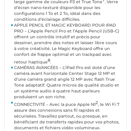
large gamme de couleurs P3 et True Tone
. Verre
d’écran nano-texturé disponible pour les
configurations 1 To et 2 To, idéal dans des
conditions d’éclairage difficiles.
APPLE PENCIL ET MAGIC KEYBOARD POUR IPAD
PRO – L’Apple Pencil Pro et l’Apple Pencil (USB-C)
offrent un contrôle intuitif et précis pour
dessiner, prendre des notes et laisser libre cours
à votre créativité. Le Magic Keyboard offre un
confort de frappe optimal et un trackpad avec
8
retour haptique
.
CAMÉRAS AVANCÉES – L’iPad Pro est doté d’une
caméra avant horizontale Center Stage 12 MP et
d’une caméra grand angle 12 MP avec flash True
Tone adaptatif. Quatre micros de qualité studio et
un système audio à quatre haut-parleurs
produisent un son riche.
2
CONNECTIVITÉ – Avec la puce Apple N1
, le Wi Fi 7
assure des connexions sans fil rapides et
sécurisées. Travaillez partout, ou presque, en
bénéficiant de transferts rapides pour vos photos,
documents et fichiers vidéo volumineux.