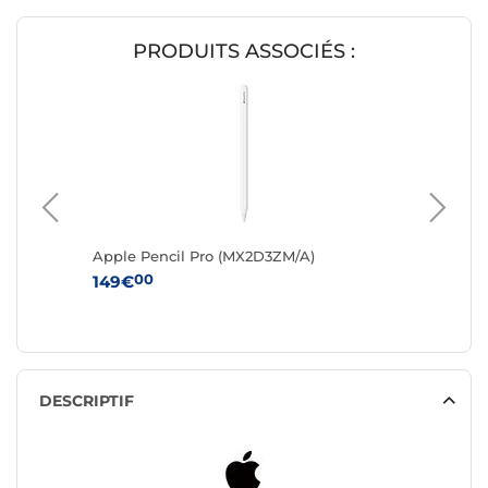
PRODUITS ASSOCIÉS :
r
Apple Pencil Pro (MX2D3ZM/A)
Apple M
Noir/FR
00
149€
0
399€
DESCRIPTIF