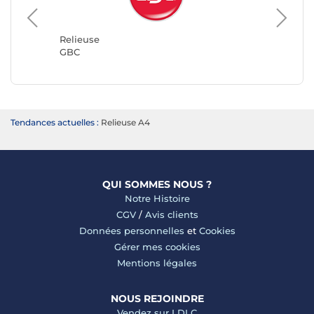
Relieus
Clairefo
Relieuse
GBC
Tendances actuelles :
Relieuse A4
QUI SOMMES NOUS ?
Notre Histoire
CGV
/
Avis clients
Données personnelles
et
Cookies
Gérer mes cookies
Mentions légales
NOUS REJOINDRE
Vendez sur LDLC