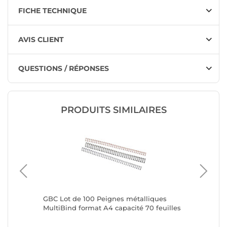
FICHE TECHNIQUE
AVIS CLIENT
QUESTIONS / RÉPONSES
PRODUITS SIMILAIRES
s de
GBC Lot de 100 Peignes métalliques
GBC Lot
MultiBind format A4 capacité 70 feuilles
MultiBin
8mm argent
6mm ar