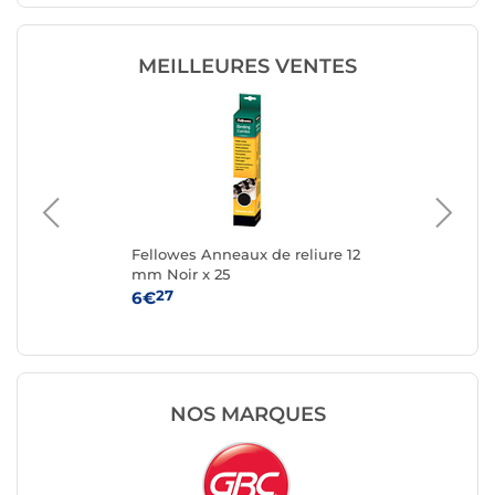
MEILLEURES VENTES
e
Fellowes Anneaux de reliure 12
Fel
mm Noir x 25
mm
27
6€
10
NOS MARQUES