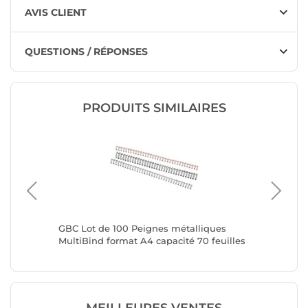
AVIS CLIENT
QUESTIONS / RÉPONSES
PRODUITS SIMILAIRES
s de
GBC Lot de 100 Peignes métalliques
GBC Lot
MultiBind format A4 capacité 70 feuilles
MultiBin
8mm argent
6mm ar