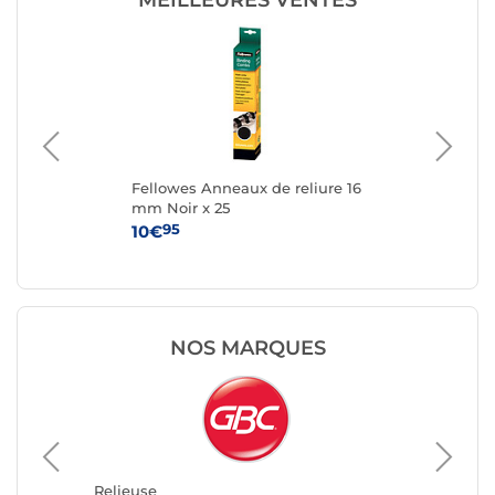
MEILLEURES VENTES
ure
Fellowes Anneaux de reliure 16
Fel
mm Noir x 25
mm
95
10€
6
NOS MARQUES
Relieus
Clairefo
Relieuse