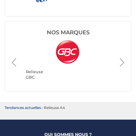
6€
10
NOS MARQUES
Relieus
Clairefo
Relieuse
GBC
Tendances actuelles :
Relieuse A4
QUI SOMMES NOUS ?