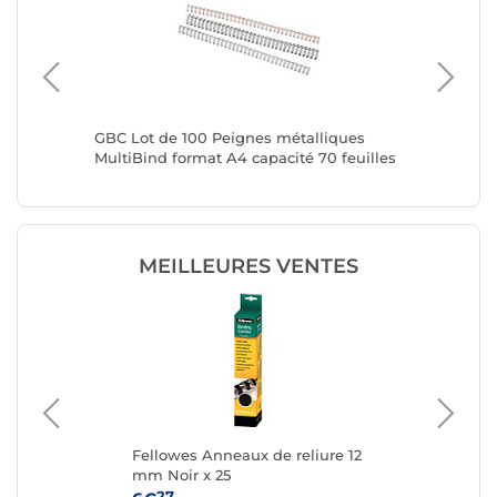
s de
GBC Lot de 100 Peignes métalliques
GBC Lot
MultiBind format A4 capacité 70 feuilles
MultiBin
8mm argent
6mm ar
MEILLEURES VENTES
e
Fellowes Anneaux de reliure 12
Fel
mm Noir x 25
mm
27