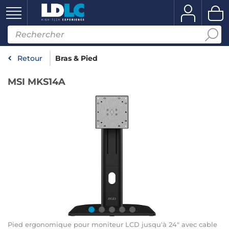
Retour
Bras & Pied
MSI MKS14A
Pied ergonomique pour moniteur LCD jusqu'à 24" avec cable