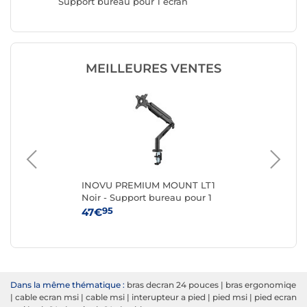
Support bureau pour 1 écran
oeillet d
MEILLEURES VENTES
INOVU PREMIUM MOUNT LT1
IN
Noir - Support bureau pour 1
Noi
écran
éc
95
47€
69
Dans la même thématique :
bras decran 24 pouces
|
bras ergonomiqe
|
cable ecran msi
|
cable msi
|
interupteur a pied
|
pied msi
|
pied ecran