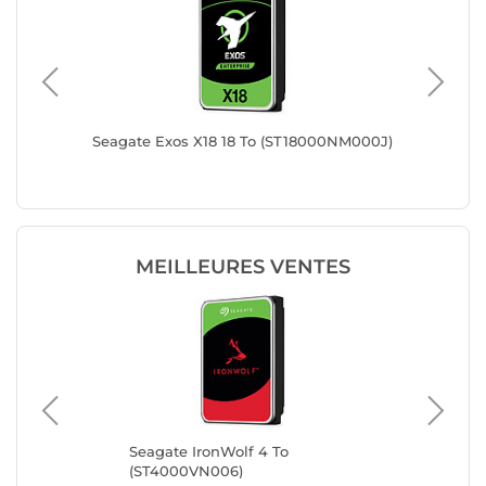
Seagate Exos X18 18 To (ST18000NM000J)
Seagate
MEILLEURES VENTES
Seagate IronWolf 4 To
Sea
(ST4000VN006)
(S