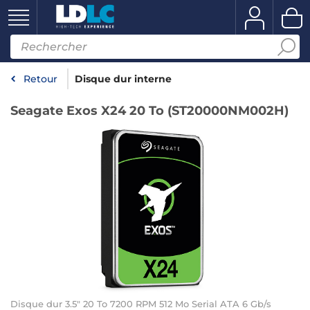
Retour
Disque dur interne
Seagate Exos X24 20 To (ST20000NM002H)
Disque dur 3.5" 20 To 7200 RPM 512 Mo Serial ATA 6 Gb/s