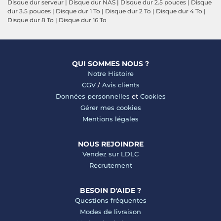
Disque dur serveur
|
Disque dur NAS
|
Disque dur 2.5 pouces
|
Disque
dur 3.5 pouces
|
Disque dur 1 To
|
Disque dur 2 To
|
Disque dur 4 To
|
Disque dur 8 To
|
Disque dur 16 To
QUI SOMMES NOUS ?
Notre Histoire
CGV
/
Avis clients
Données personnelles
et
Cookies
Gérer mes cookies
Mentions légales
NOUS REJOINDRE
Vendez sur LDLC
Recrutement
BESOIN D'AIDE ?
Questions fréquentes
Modes de livraison