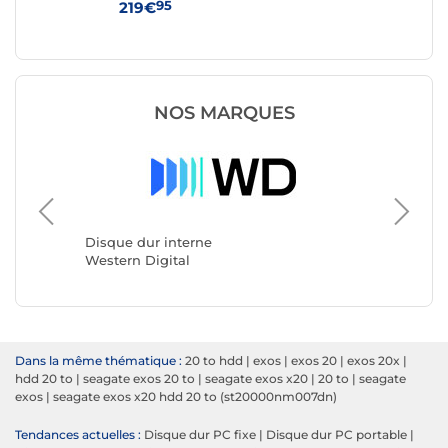
95
219€
36
NOS MARQUES
Disque dur interne
Disque 
Western Digital
Seagate
Dans la même thématique :
20 to hdd
|
exos
|
exos 20
|
exos 20x
|
hdd 20 to
|
seagate exos 20 to
|
seagate exos x20
|
20 to
|
seagate
exos
|
seagate exos x20 hdd 20 to (st20000nm007dn)
Tendances actuelles :
Disque dur PC fixe
|
Disque dur PC portable
|