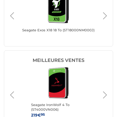
Seagate Exos X18 18 To (ST18000NM000J)
Seagate
MEILLEURES VENTES
Seagate IronWolf 4 To
Sea
(ST4000VN006)
(S
95
219€
36