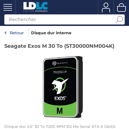
Retour
Disque dur interne
Seagate Exos M 30 To (ST30000NM004K)
Disque dur 3.5" 30 To 7200 RPM 512 Mo Serial ATA 6 Gbit/s