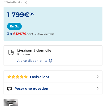
512e/4Kn (bulk)
1 799€
95
En 3x
3 x
612€79
dont 38€42 de frais
Livraison à domicile
Rupture
Alerte disponibilité
1 avis client
Poser une question