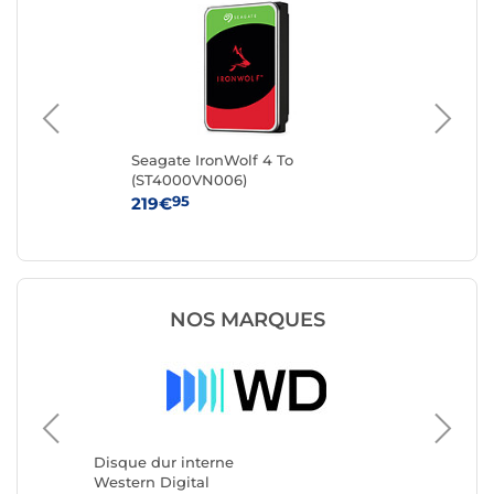
Seagate IronWolf 4 To
Sea
(ST4000VN006)
(S
95
219€
36
NOS MARQUES
Disque dur interne
Disque 
Western Digital
Seagate