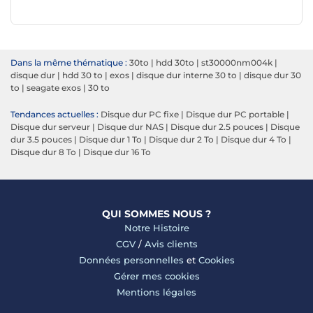
Dans la même thématique :
30to
|
hdd 30to
|
st30000nm004k
|
disque dur
|
hdd 30 to
|
exos
|
disque dur interne 30 to
|
disque dur 30
to
|
seagate exos
|
30 to
Tendances actuelles :
Disque dur PC fixe
|
Disque dur PC portable
|
Disque dur serveur
|
Disque dur NAS
|
Disque dur 2.5 pouces
|
Disque
dur 3.5 pouces
|
Disque dur 1 To
|
Disque dur 2 To
|
Disque dur 4 To
|
Disque dur 8 To
|
Disque dur 16 To
QUI SOMMES NOUS ?
Notre Histoire
CGV
/
Avis clients
Données personnelles
et
Cookies
Gérer mes cookies
Mentions légales