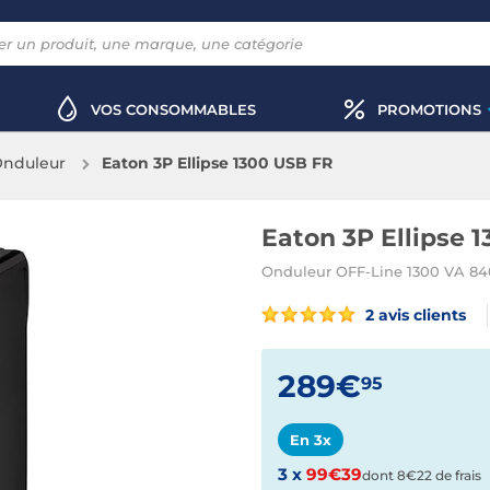
VOS CONSOMMABLES
PROMOTIONS
nduleur
Eaton 3P Ellipse 1300 USB FR
Eaton 3P Ellipse 
Onduleur OFF-Line 1300 VA 84
2 avis clients
289€
95
En 3x
3 x
99€39
dont 8€22 de frais