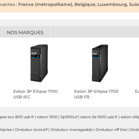
ivantes :
France (métropolitaine), Belgique, Luxembourg, Suiss
NOS MARQUES
Eaton 3P Ellipse 1700
Eaton 3P Ellipse 1700
E
USB IEC
USB FR
ipse eco 800 usb fr
|
eaton 1300
|
3p1300uf
|
eaton 5e 1000 usb fr
|
eaton elli
iprise
|
Onduleur évolutif
|
Onduleur manageable
|
Onduleur off line
|
Ondu