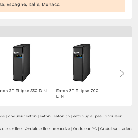
e, Espagne, Italie, Monaco.
aton 3P Ellipse 550 DIN
Eaton 3P Ellipse 700
Eaton 3P E
DIN
USB DIN
pse
|
onduleur eaton
|
eaton
|
eaton 3p
|
eaton 3p ellipse
|
onduleur
leur on line
|
Onduleur line interactive
|
Onduleur PC
|
Onduleur station