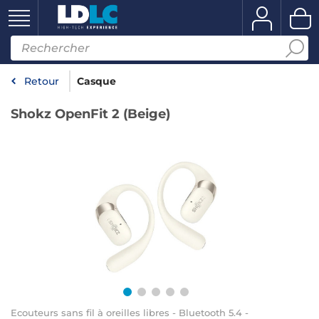
Retour
Casque
Shokz OpenFit 2 (Beige)
Ecouteurs sans fil à oreilles libres - Bluetooth 5.4 -