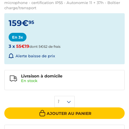
microphone - certification IP55 - Autonomie 11 + 37h - Boîtier
charge/transport
159€
95
En 3x
3 x
55€19
dont 5€62 de frais
Alerte baisse de prix
Livraison à domicile
En
stock
1
AJOUTER AU PANIER