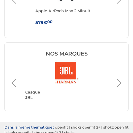
Apple AirPods Max 2 Minuit
App
Boî
(U
00
579€
24
NOS MARQUES
Casque
JVC
Casque
JBL
Dans la même thématique :
openfit
|
shokz openfit 2+
|
shokz open fit
|
shokz openfit
|
shokz openfit 2
|
shokz