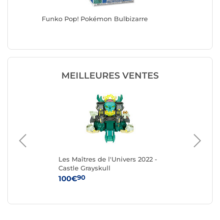
Funko Pop! Pokémon Bulbizarre
Funko P
MEILLEURES VENTES
ter
Les Maîtres de l'Univers 2022 -
Di
Castle Grayskull
av
4D 
90
100€
29