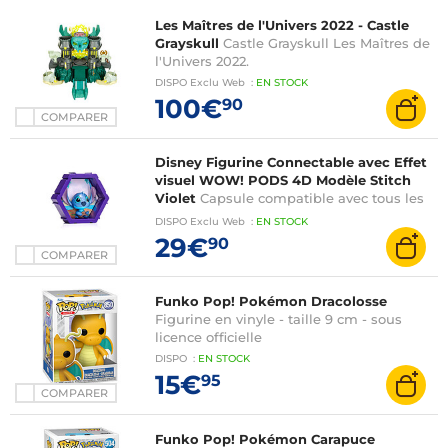
Les Maîtres de l'Univers 2022 - Castle
Grayskull
Castle Grayskull Les Maîtres de
l'Univers 2022.
DISPO
Exclu Web
:
EN
STOCK
100€
90
COMPARER
Disney Figurine Connectable avec Effet
visuel WOW! PODS 4D Modèle Stitch
Violet
Capsule compatible avec tous les
modèles de la gamme WOW! PODS pour
DISPO
Exclu Web
:
EN
STOCK
créer une scène unique
29€
90
COMPARER
Funko Pop! Pokémon Dracolosse
Figurine en vinyle - taille 9 cm - sous
licence officielle
DISPO
:
EN
STOCK
15€
95
COMPARER
Funko Pop! Pokémon Carapuce