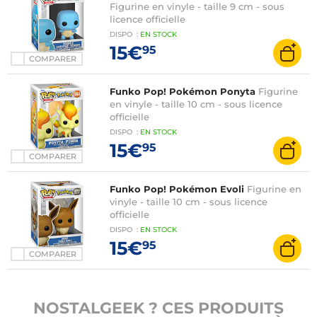
Figurine en vinyle - taille 9 cm - sous
licence officielle
DISPO
:
EN
STOCK
15€
95
COMPARER
Funko Pop! Pokémon Ponyta
Figurine
en vinyle - taille 10 cm - sous licence
officielle
DISPO
:
EN
STOCK
15€
95
COMPARER
Funko Pop! Pokémon Evoli
Figurine en
vinyle - taille 10 cm - sous licence
officielle
DISPO
:
EN
STOCK
15€
95
COMPARER
NOSTALGEEK ? CES PRODUITS