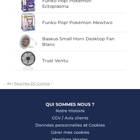
Funko Pop! Pokémon
Ectoplasma
Funko Pop! Pokémon Mewtwo
Baseus Small Horn Desktop Fan
Blanc
Trust Ventu
… des
figurines DC Comics
!
QUI SOMMES NOUS ?
Notre Histoire
CGV
/
Avis clients
Données personnelles
et
Cookies
Gérer mes cookies
Mentions légales