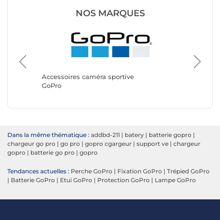
NOS MARQUES
Accesso
DJI
Accessoires caméra sportive
GoPro
Dans la même thématique :
addbd-211
|
batery
|
batterie gopro
|
chargeur go pro
|
go pro
|
gopro cgargeur
|
support ve
|
chargeur
gopro
|
batterie go pro
|
gopro
Tendances actuelles :
Perche GoPro
|
Fixation GoPro
|
Trépied GoPro
|
Batterie GoPro
|
Etui GoPro
|
Protection GoPro
|
Lampe GoPro