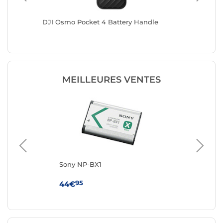
DJI Osmo Pocket 4 Battery Handle
GoPro B
HERO13 
MEILLEURES VENTES
ion
Sony NP-BX1
DJ
Ex
95
44€
99