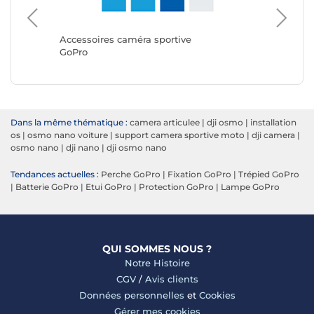
Accessoires caméra sportive
Accesso
GoPro
DJI
Dans la même thématique :
camera articulee
|
dji osmo
|
installation
os
|
osmo nano voiture
|
support camera sportive moto
|
dji camera
|
osmo nano
|
dji nano
|
dji osmo nano
Tendances actuelles :
Perche GoPro
|
Fixation GoPro
|
Trépied GoPro
|
Batterie GoPro
|
Etui GoPro
|
Protection GoPro
|
Lampe GoPro
QUI SOMMES NOUS ?
Notre Histoire
CGV
/
Avis clients
Données personnelles
et
Cookies
Gérer mes cookies