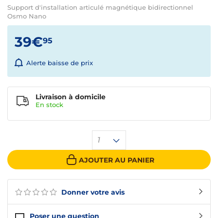
Support d'installation articulé magnétique bidirectionnel
Osmo Nano
39€
95
Alerte baisse de prix
Livraison à domicile
En
stock
1
AJOUTER AU PANIER
Donner votre avis
Poser une question