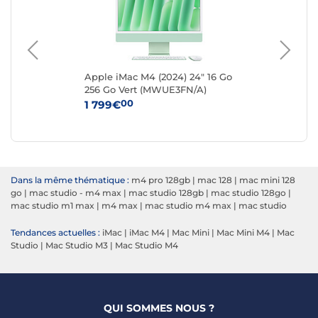
 Go
Apple iMac M4 (2024) 24" 16 Go
App
256 Go Vert (MWUE3FN/A)
51
00
1 799€
2 
Dans la même thématique :
m4 pro 128gb
|
mac 128
|
mac mini 128
go
|
mac studio - m4 max
|
mac studio 128gb
|
mac studio 128go
|
mac studio m1 max
|
m4 max
|
mac studio m4 max
|
mac studio
Tendances actuelles :
iMac
|
iMac M4
|
Mac Mini
|
Mac Mini M4
|
Mac
Studio
|
Mac Studio M3
|
Mac Studio M4
QUI SOMMES NOUS ?