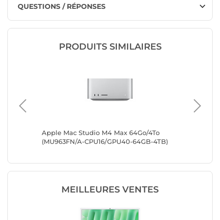
QUESTIONS / RÉPONSES
PRODUITS SIMILAIRES
 To
Apple Mac Studio M4 Max 64Go/4To
Apple M
KPN)
(MU963FN/A-CPU16/GPU40-64GB-4TB)
(MU963
MEILLEURES VENTES