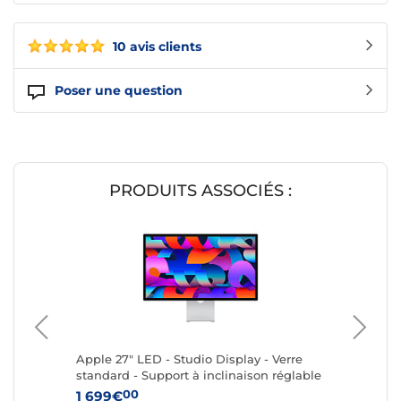
10 avis clients
Poser une question
PRODUITS ASSOCIÉS :
de
Apple 27" LED - Studio Display - Verre
Apple M
standard - Support à inclinaison réglable
pavé nu
blanche
00
1 699€