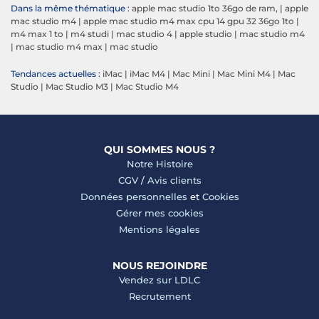
Dans la même thématique :
apple mac studio 1to 36go de ram,
|
apple
mac studio m4
|
apple mac studio m4 max cpu 14 gpu 32 36go 1to
|
m4 max 1 to
|
m4 studi
|
mac studio 4
|
apple studio
|
mac studio m4
|
mac studio m4 max
|
mac studio
Tendances actuelles :
iMac
|
iMac M4
|
Mac Mini
|
Mac Mini M4
|
Mac
Studio
|
Mac Studio M3
|
Mac Studio M4
QUI SOMMES NOUS ?
Notre Histoire
CGV
/
Avis clients
Données personnelles
et
Cookies
Gérer mes cookies
Mentions légales
NOUS REJOINDRE
Vendez sur LDLC
Recrutement