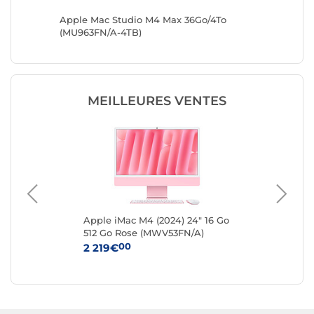
 To
Apple Mac Studio M4 Max 36Go/4To
Apple M
TP)
(MU963FN/A-4TB)
(MU963F
MEILLEURES VENTES
 Go
Apple iMac M4 (2024) 24" 16 Go
App
512 Go Rose (MWV53FN/A)
25
00
2 219€
1 