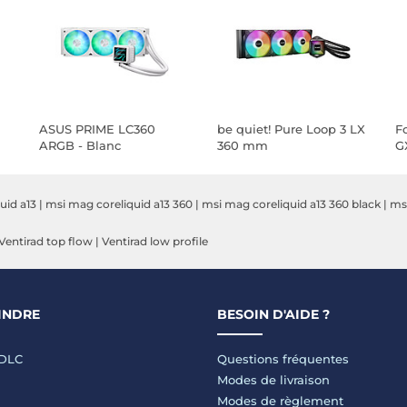
ASUS PRIME LC360
be quiet! Pure Loop 3 LX
Fo
ARGB - Blanc
360 mm
G
uid a13
|
msi mag coreliquid a13 360
|
msi mag coreliquid a13 360 black
|
ms
Ventirad top flow
|
Ventirad low profile
INDRE
BESOIN D'AIDE ?
LDLC
Questions fréquentes
Modes de livraison
Modes de règlement