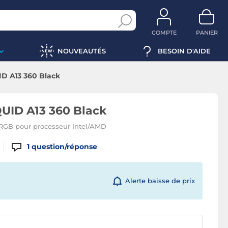
COMPTE
PANIER
NOUVEAUTÉS
BESOIN D'AIDE
D A13 360 Black
ID A13 360 Black
RGB pour processeur Intel/AMD
1
question/réponse
Alerte baisse de prix