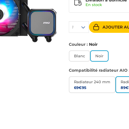
Livraison à domicile
En
stock
AJOUTER AU
1
Couleur :
Noir
Blanc
Noir
Compatibilité radiateur AIO 
Radiateur 240 mm
Rad
69€95
89€