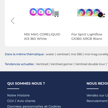
ELIQUID
MSI MAG CORELIQUID
Fox Spirit Lightflow
A13 360 White
GX360 ARGB Blanc
Dans la même thématique :
water
|
ventirad
|
msi 360
|
msi mag coreliq
Tendances actuelles :
Ventirad
|
Ventirad gamer
|
Ventirad double tour
|
QUI SOMMES NOUS ?
NOUS REJO
Notre Histoire
Vendez sur 
CGV
/
Avis clients
Recrutement
Données personnelles
et
Cookies