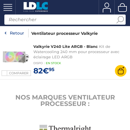
Retour
Ventilateur processeur Valkyrie
Valkyrie V240 Lite ARGB - Blanc
Kit de
Watercooling 240 mm pour processeur avec
éclairage LED ARGB
DISPO
:
EN
STOCK
82€
95
COMPARER
NOS MARQUES VENTILATEUR
PROCESSEUR :