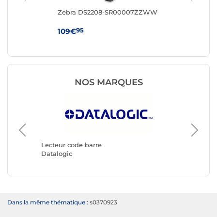
rt
Zebra DS2208-SR00007ZZWW
ZEB
95
109€
59
NOS MARQUES
Lecteur
Honeywe
Lecteur code barre
Datalogic
Dans la même thématique :
s0370923