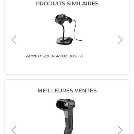
PRODUITS SIMILAIRES
e avec
Zebra DS2208-SR7U2100SGW
Zebra D
MEILLEURES VENTES