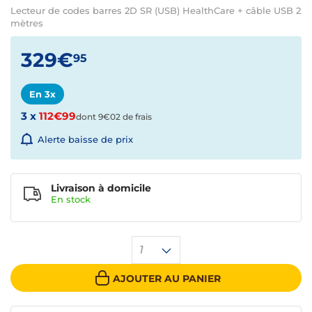
Lecteur de codes barres 2D SR (USB) HealthCare + câble USB 2
mètres
329€
95
En 3x
3 x
112€99
dont 9€02 de frais
Alerte baisse de prix
Livraison à domicile
En
stock
1
AJOUTER AU PANIER