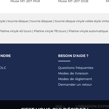
Muse MT-207 PGR
Muse MT-207 DGB
M
nyle
|
tourne disque
|
tourne disques
|
tourne disque vinyle valise style vint
Platine vinyle 45 tours
|
Platine vinyle 78 tours
|
Platine vinyle automatique
INDRE
BESOIN D'AIDE ?
LDLC
Questions fréquentes
Modes de livraison
Modes de règlement
Demander un retour
LIVRAISON EXPR