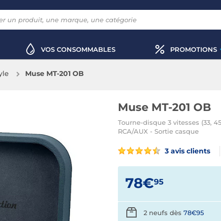
VOS CONSOMMABLES
PROMOTIONS
yle
Muse MT-201 OB
Muse MT-201 OB
Tourne-disque 3 vitesses (33, 45
RCA/AUX - Sortie casque
3 avis clients
78€
95
2 neufs dès
78€95