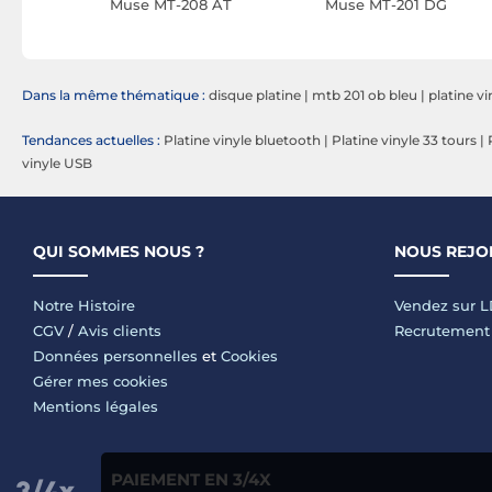
OK Noyer
Muse MT-208 AT
Muse MT-201 DG
Dans la même thématique :
disque platine
|
mtb 201 ob bleu
|
platine vi
Tendances actuelles :
Platine vinyle bluetooth
|
Platine vinyle 33 tours
|
vinyle USB
QUI SOMMES NOUS ?
NOUS REJO
Notre Histoire
Vendez sur 
CGV
/
Avis clients
Recrutement
Données personnelles
et
Cookies
Gérer mes cookies
Mentions légales
PAIEMENT EN 3/4X