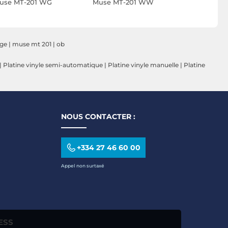
use MT-201 WG
Muse MT-201 WW
Muse MT-
age
|
muse mt 201
|
ob
|
Platine vinyle semi-automatique
|
Platine vinyle manuelle
|
Platine
NOUS CONTACTER :
+334 27 46 60 00
Appel non surtaxé
ESS