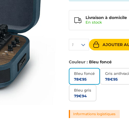
Livraison à domicile
En
stock
AJOUTER AU
1
Couleur :
Bleu foncé
Bleu foncé
Gris anthrac
78€95
78€95
Bleu gris
79€94
Informations logistiques