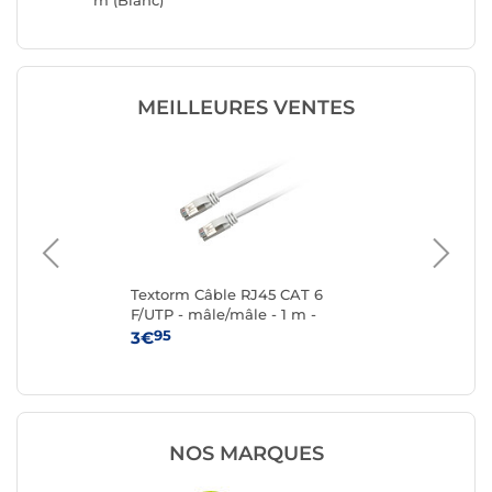
m (Blanc)
m (Blan
MEILLEURES VENTES
Textorm Câble RJ45 CAT 6
Te
F/UTP - mâle/mâle - 1 m -
F/U
Blanc
95
3€
4
NOS MARQUES