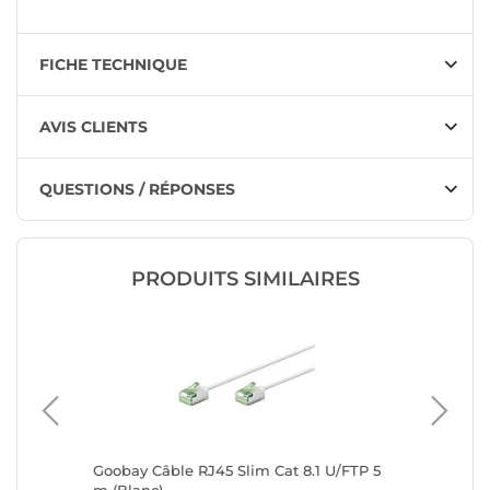
FICHE TECHNIQUE
AVIS CLIENTS
QUESTIONS / RÉPONSES
PRODUITS SIMILAIRES
U/FTP -
Goobay Câble RJ45 Slim Cat 8.1 U/FTP 5
Goobay C