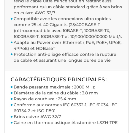
rend le câble ultra mince tout en restant aussi
performant qu'un câble standard grâce à ses brins
en cuivre AWG 32/7
Compatible avec les connexions ultra rapides
comme 25 et 40 Gigabits (25/40GBASE-T
)rétrocompatible avec 10BASE-T, 100BASE-TX,
1000BASE-T, 10GBASE-T et 10/100/1000/10000 Mbit/s
Adapté au Power over Ethernet ( PoE, PoE+, UPoE,
4PPoE) et HDBaseT
Protection anti-pliage efficace contre la rupture
de câble et assurant une longue durée de vie
CARACTÉRISTIQUES PRINCIPALES :
Bande passante maximale : 2000 MHz
Diamètre de la gaine du câble : 3.8 mm
Rayon de courbure : 25.4 mm
Conforme aux normes IEC 60332-1, IEC 61034, IEC
60754-2 et ISO 11801
Brins cuivre AWG 32/7
Gaine en thermoplastique élastomère LSZH-TPE