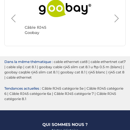
Câble R
Génériq
Câble RJ45
Goobay
Dans la même thématique :
cable ethernet cat8
|
cable ethertnet cat7
|
cable slip
|
cat 8.1
|
goobay cable rj45 slim cat 8.1 u ftp 0.5 m (blanc)
|
goobay caqble rj45 slim cat 8.1
|
goobay cat 8.1
|
rj45 blanc
|
rj45 cat 8
|
cable ethernet
Tendances actuelles :
Câble RJ45 catégorie 5e
|
Câble RJ45 catégorie
6
|
Câble RJ45 catégorie 6a
|
Câble RJ45 catégorie 7
|
Câble RJ45
catégorie 8.1
QUI SOMMES NOUS ?