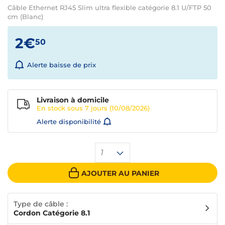
Câble Ethernet RJ45 Slim ultra flexible catégorie 8.1 U/FTP 50
cm (Blanc)
2€
50
Alerte baisse de prix
Livraison à domicile
En stock sous
7 jours
(10/08/2026)
Alerte disponibilité
1
AJOUTER AU PANIER
Type de câble :
Cordon Catégorie 8.1