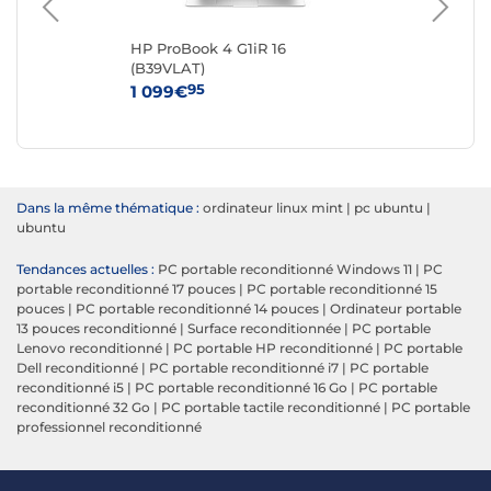
HP ProBook 4 G1iR 16
La
(B39VLAT)
13,
95
1 099€
18
Dans la même thématique :
ordinateur linux mint
|
pc ubuntu
|
ubuntu
Tendances actuelles :
PC portable reconditionné Windows 11
|
PC
portable reconditionné 17 pouces
|
PC portable reconditionné 15
pouces
|
PC portable reconditionné 14 pouces
|
Ordinateur portable
13 pouces reconditionné
|
Surface reconditionnée
|
PC portable
Lenovo reconditionné
|
PC portable HP reconditionné
|
PC portable
Dell reconditionné
|
PC portable reconditionné i7
|
PC portable
reconditionné i5
|
PC portable reconditionné 16 Go
|
PC portable
reconditionné 32 Go
|
PC portable tactile reconditionné
|
PC portable
professionnel reconditionné