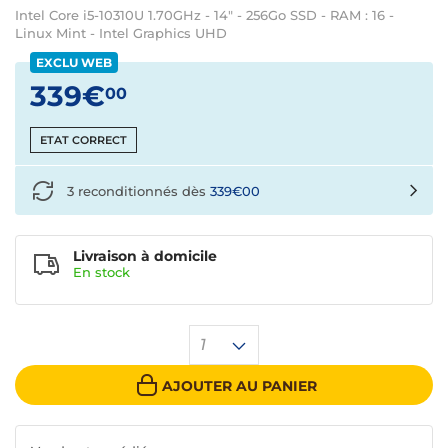
Intel Core i5-10310U 1.70GHz - 14" - 256Go SSD - RAM : 16 -
Linux Mint - Intel Graphics UHD
EXCLU WEB
339€
00
ETAT CORRECT
3 reconditionnés dès
339€00
Livraison à domicile
En
stock
1
AJOUTER AU PANIER