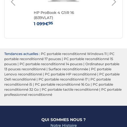
HP ProBook 4 G1iR 16
La
(B39VLAT)
13,
95
1 099€
18
Tendances actuelles :
PC portable reconditionné Windows 11
|
PC
portable reconditionné 17 pouces
|
PC portable reconditionné 15
pouces
|
PC portable reconditionné 14 pouces
|
Ordinateur portable
13 pouces reconditionné
|
Surface reconditionnée
|
PC portable
Lenovo reconditionné
|
PC portable HP reconditionné
|
PC portable
Dell reconditionné
|
PC portable reconditionné i7
|
PC portable
reconditionné i5
|
PC portable reconditionné 16 Go
|
PC portable
reconditionné 32 Go
|
PC portable tactile reconditionné
|
PC portable
professionnel reconditionné
QUI SOMMES NOUS ?
Notre Histoire