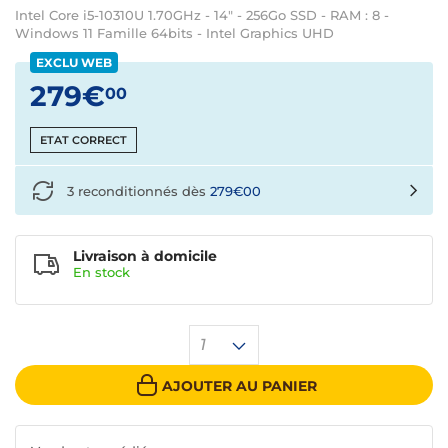
Intel Core i5-10310U 1.70GHz - 14" - 256Go SSD - RAM : 8 -
Windows 11 Famille 64bits - Intel Graphics UHD
EXCLU WEB
279€
00
ETAT CORRECT
3 reconditionnés dès
279€00
Livraison à domicile
En
stock
1
AJOUTER AU PANIER