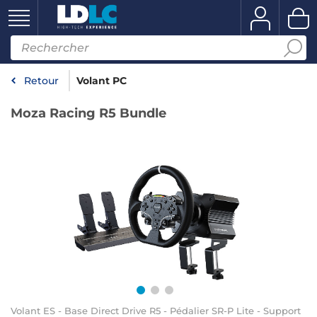
Retour
Volant PC
Moza Racing R5 Bundle
Volant ES - Base Direct Drive R5 - Pédalier SR-P Lite - Support