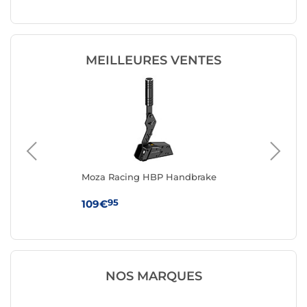
MEILLEURES VENTES
g
Moza Racing HBP Handbrake
Fa
(5
95
109€
64
NOS MARQUES