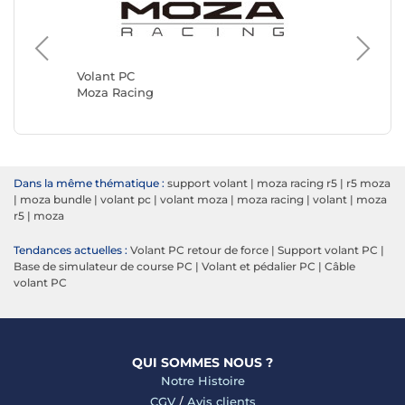
Volant 
Simagic
Volant PC
Moza Racing
Dans la même thématique :
support volant
|
moza racing r5
|
r5 moza
|
moza bundle
|
volant pc
|
volant moza
|
moza racing
|
volant
|
moza
r5
|
moza
Tendances actuelles :
Volant PC retour de force
|
Support volant PC
|
Base de simulateur de course PC
|
Volant et pédalier PC
|
Câble
volant PC
QUI SOMMES NOUS ?
Notre Histoire
CGV
/
Avis clients