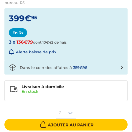
bureau R5
399€
95
En 3x
3 x
136€79
dont 10€42 de frais
Alerte baisse de prix
Dans le coin des affaires à
359€96
Livraison à domicile
En
stock
1
AJOUTER AU PANIER