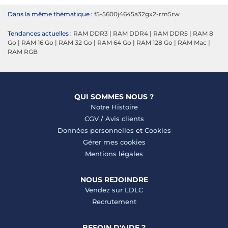
Dans la même thématique :
f5-5600j4645a32gx2-rm5rw
Tendances actuelles :
RAM DDR3
|
RAM DDR4
|
RAM DDR5
|
RAM 8
Go
|
RAM 16 Go
|
RAM 32 Go
|
RAM 64 Go
|
RAM 128 Go
|
RAM Mac
|
RAM RGB
QUI SOMMES NOUS ?
Notre Histoire
CGV
/
Avis clients
Données personnelles
et
Cookies
Gérer mes cookies
Mentions légales
NOUS REJOINDRE
Vendez sur LDLC
Recrutement
BESOIN D'AIDE ?