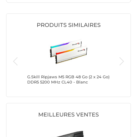
PRODUITS SIMILAIRES
Go (2 x
G.Skill Ripjaws M5 RGB 48 Go (2 x 24 Go)
G.Skill R
Blanc
DDR5 5200 MHz CL40 - Blanc
DDR5 52
MEILLEURES VENTES