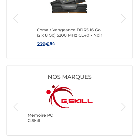
DR5
Corsair Vengeance DDR5 16 Go
King
(2 x 8 Go) 5200 MHz CL40 - Noir
8 G
94
229€
25
NOS MARQUES
Mémoire
Kingsto
Mémoire PC
G.Skill