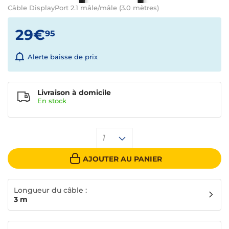
Câble DisplayPort 2.1 mâle/mâle (3.0 mètres)
29€
95
Alerte baisse de prix
Livraison à domicile
En
stock
1
AJOUTER AU PANIER
Longueur du câble :
3 m