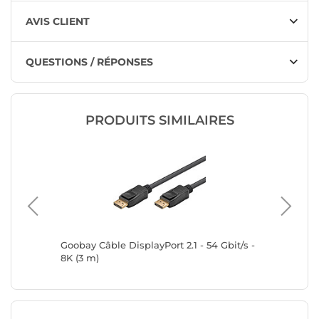
AVIS CLIENT
QUESTIONS / RÉPONSES
PRODUITS SIMILAIRES
rt Cable
Goobay Câble DisplayPort 2.1 - 54 Gbit/s -
Goobay C
8K (3 m)
8K (3 m)