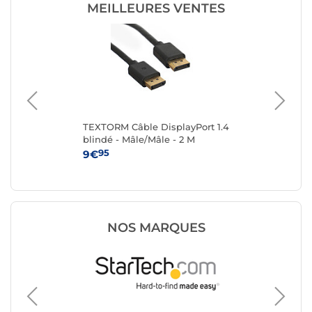
MEILLEURES VENTES
0 -
TEXTORM Câble DisplayPort 1.4
TE
blindé - Mâle/Mâle - 2 M
bli
95
9€
16
NOS MARQUES
Display
Goobay