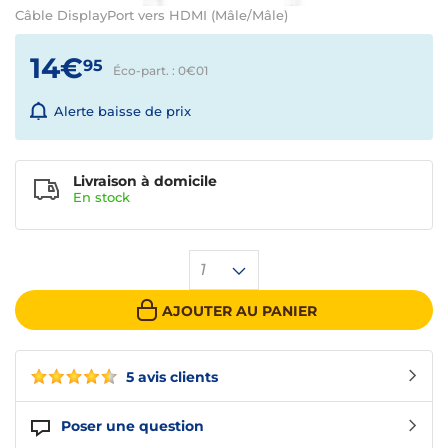
Câble DisplayPort vers HDMI (Mâle/Mâle)
14€
95
Éco-part. : 0€
01
Alerte baisse de prix
Livraison à domicile
En
stock
1
AJOUTER AU PANIER
5 avis clients
Poser une question