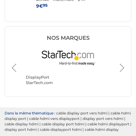
Mâl
95
9€
14
NOS MARQUES
Display
Goobay
DisplayPort
StarTech.com
Dans la même thématique :
cable display port vers hdmi
|
cable hdmi
display port
|
cable hdmi vers displayport
|
display port vers hdmi
|
cable display hdmi
|
cable display port hdmi
|
cable hdmi displayport
|
display port hdmi
|
cable displayport hdmi
|
cable hdmi display