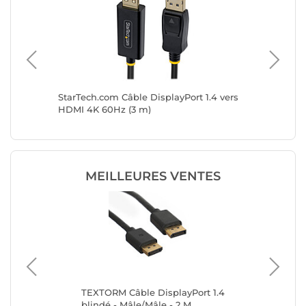
2 vers
StarTech.com Câble DisplayPort 1.4 vers
StarTech
necteur
HDMI 4K 60Hz (3 m)
HDMI 4K
MEILLEURES VENTES
0 -
TEXTORM Câble DisplayPort 1.4
TE
blindé - Mâle/Mâle - 2 M
ver